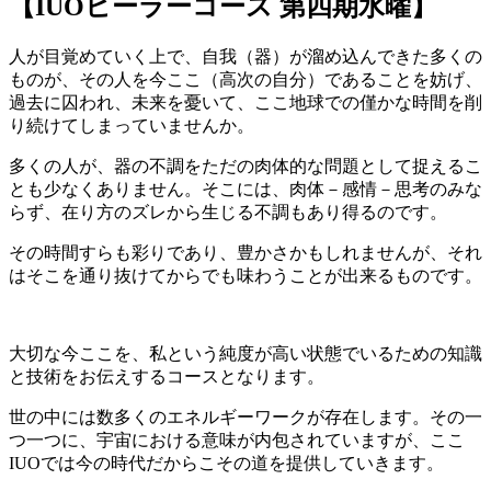
【IUOヒーラーコース 第四期水曜】
人が目覚めていく上で、自我（器）が溜め込んできた多くの
ものが、その人を今ここ（高次の自分）であることを妨げ、
過去に囚われ、未来を憂いて、ここ地球での僅かな時間を削
り続けてしまっていませんか。
多くの人が、器の不調をただの肉体的な問題として捉えるこ
とも少なくありません。そこには、肉体－感情－思考のみな
らず、在り方のズレから生じる不調もあり得るのです。
その時間すらも彩りであり、豊かさかもしれませんが、それ
はそこを通り抜けてからでも味わうことが出来るものです。
大切な今ここを、私という純度が高い状態でいるための知識
と技術をお伝えするコースとなります。
世の中には数多くのエネルギーワークが存在します。その一
つ一つに、宇宙における意味が内包されていますが、ここ
IUOでは今の時代だからこその道を提供していきます。