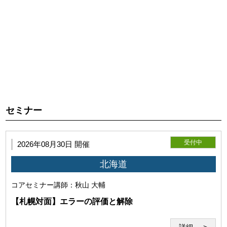
第2条（本サービスの目的）
利用者が本サービスを利用し施術技術を向上していただくこ
とを目的とします。
セミナー
受付中
2026年08月30日 開催
北海道
コアセミナー
講師：秋山 大輔
【札幌対面】エラーの評価と解除