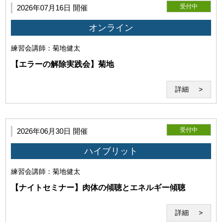
受付中
2026年07月16日 開催
要となります。
オンライン
練習会
講師：菊地健太
【エラーの解除実践会】菊地
詳細
受付中
2026年06月30日 開催
ハイブリット
(1)本サービスの利用環境
練習会
講師：菊地健太
【ナイトセミナー】肉体の傾聴とエネルギー傾聴
詳細