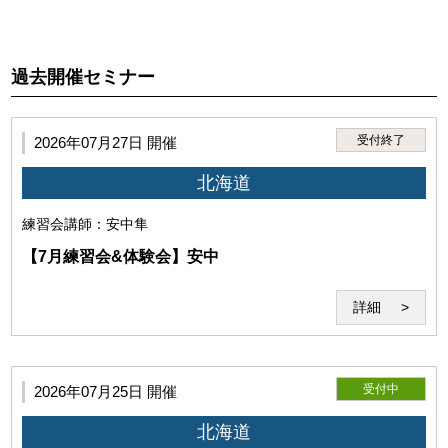
3.利用者は、第1項に違反する行為に起因して、当研究所、講
過去開催セミナー
師または第三者に損害が生じた場合、本サービスの利用停
止、利用資格喪失後であっても、全ての法的責任を負うもの
とします。
受付終了
2026年07月27日 開催
北海道
練習会
講師：安中隼
【7月練習会&体験会】安中
詳細
受付中
2026年07月25日 開催
第5条（セミナーシステム）
北海道