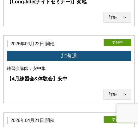
【Long-tide(ナイトセミナー)】菊地
詳細
第8条（遵守義務）
利用者は、本約款、当研究所の指示や指導を遵守するものと
受付中
2026年04月22日 開催
します。
北海道
練習会
講師：安中隼
【4月練習会&体験会】安中
詳細
受付中
2026年04月21日 開催
利用者は、本サービスないし当研究所の運営に対して妨害となる
北海道