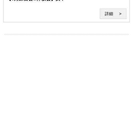
(6)本サービスの運営を妨げる行為、セミナー受講に不適
詳細
当な行為
(7)セミナー受講中の食事・飲酒や酒気を帯びてのセミナ
ーの受講その他セミナーの妨げとなる行為
(8)講師への個人的な質問、嫌がらせ、暴言、脅迫、誹謗
中傷、不良行為等のセミナーの妨げとなる行為