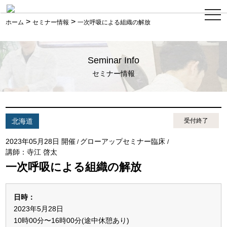
ス
>
>
マ
ホーム
セミナー情報
一次呼吸による組織の解放
ホ
メ
ニ
ュ
Seminar Info
ー
セミナー情報
北海道
受付終了
2023年05月28日 開催
グローアップセミナー臨床
/
/
講師：寺江 啓太
一次呼吸による組織の解放
日時：
2023年5月28日
10時00分〜16時00分(途中休憩あり)