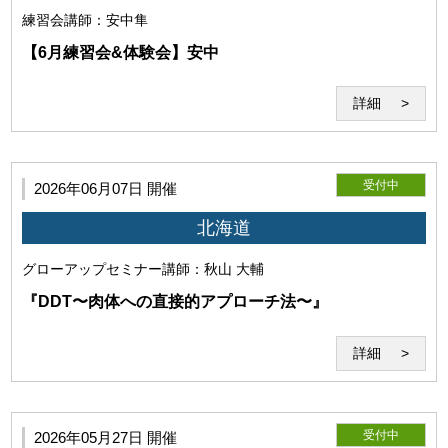
練習会
講師：安中隼
【6月練習会&体験会】安中
(4)免責事項
詳細
受付中
2026年06月07日 開催
北海道
当研究所は、本サービス利用時にコンピューターウイルス感
染等によって発生したコンピューター・回線・ソフトウェア
グローアップセミナー
講師：秋山 大輔
等の損害と、 また本サービスに使用するソフト、配信ファイ
ルにより、セミナー中、セミナー外の使用で発生したいかな
『DDT〜肉体への直接的アプローチ法〜』
る損害も賠償する義務を負わないものとします。
詳細
受付中
2026年05月27日 開催