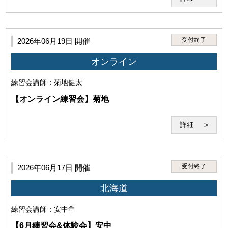
(3)本サービスで得た情報を外部へ伝達・公開する行為
受付終了
2026年06月19日 開催
オンライン
練習会
講師：菊地健太
(4)講師の実演・肖像等を録音・録画、撮影する行為
【オンライン練習会】菊地
詳細
受付終了
2026年06月17日 開催
(5)犯罪・違法行為、公序良俗に反する行為
北海道
練習会
講師：安中隼
【6月練習会&体験会】安中