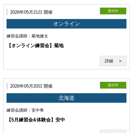
所は、著作者たる利用者の氏名の表示を省略するとともに、利用
目的に必要な範囲において編集、改変、修正等をすることができ
受付中
2026年05月21日 開催
るものとし、利用者はこれに異議を唱えないものとします。
オンライン
練習会
講師：菊地健太
【オンライン練習会】菊地
詳細
受付中
2026年05月20日 開催
北海道
当研究所は利用者に対して、本サービスの利用に際して、第三者
の著作権、商標権、特許権、肖像権、パブリシティ権その他一切
練習会
講師：安中隼
の権利を侵害しないことを保証します。万一、利用者が第三者の
権利を侵害するとして争いが生じた場合、利用者は自らの費用と
【5月練習会&体験会】安中
責任においてこれを解決するものとします。