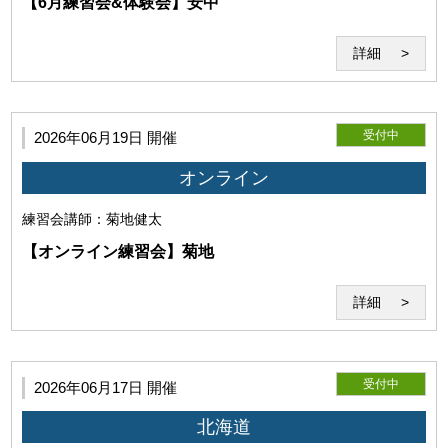
【6月練習会&体験会】安中
のみ使用するものとします。
詳細
受付中
2026年06月19日 開催
(3)利用環境の不具合について
オンライン
練習会
講師：菊地健太
【オンライン練習会】菊地
詳細
利用者の利用環境に起因し、セミナーの実施が不能となった
場合、当研究所はその責任を負わないものとします。セミナ
ー開始後に発生したZoomそのものの機能の不具合につい
て、当研究所はその責任を負わないものとします。
受付中
2026年06月17日 開催
北海道