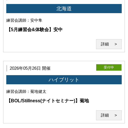
北海道
練習会
講師：安中隼
【5月練習会&体験会】安中
詳細
受付中
2026年05月26日 開催
ハイブリット
第7条（著作物の利用）
練習会
講師：菊地健太
利用者は当研究所に対して、受講時の画像、動画、音声等の
【BOL/Stillness(ナイトセミナー)】菊地
著作物（以下「受講記録」という）の全部又は一部につき、
当研究所および関連事業の広報・業績・紹介目的での自由か
詳細
つ無償の利用を非独占的に許諾します。
当研究所が前項の許諾に基づき受講記録を利用する場合、当研究