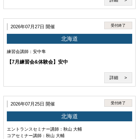
詳細
第3条（本サービスの利用者）
受付終了
2026年07月27日 開催
本サービスを利用するには、以下の全てを満たす必要があり
北海道
ます。
練習会
講師：安中隼
【7月練習会&体験会】安中
詳細
受付終了
2026年07月25日 開催
北海道
・本サービスの受講を希望し、本規約に同意していること。（ご
エントランスセミナー
講師：秋山 大輔
利用いただいた場合には下記の条件すべてにご同意いただいたも
コアセミナー
講師：秋山 大輔