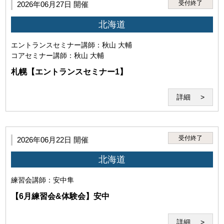
受付終了
2026年06月27日 開催
1.利用者は、本サービスのセミナー受講その他に際して、以
北海道
下の行為を行ってはなりません。
エントランスセミナー
講師：秋山 大輔
(1)本サービスを利用する権利を他者に譲渡し、使用さ
コアセミナー
講師：秋山 大輔
せ、売買し、名義を変更し、質権を設定しまたは担保に
供する行為
札幌【エントランスセミナー1】
詳細
受付終了
2026年06月22日 開催
(2)当研究所または講師その他第三者の名誉、信用、著作
権、特許権、実用新案権、意匠権、商標権、肖像権、プ
北海道
ライバシーを侵害する行為。
練習会
講師：安中隼
【6月練習会&体験会】安中
詳細