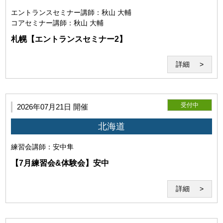
「セミナーシステム」とは、教材及びWeb会議システム
エントランスセミナー
講師：秋山 大輔
「Zoom」を用いた本サービスのシステムを指すものとしま
コアセミナー
講師：秋山 大輔
す。 当研究所が必要と判断した場合は、セミナーシステムを
変更することがあります。
札幌【エントランスセミナー2】
詳細
受付中
2026年07月21日 開催
北海道
練習会
講師：安中隼
【7月練習会&体験会】安中
第6条（Zoomの利用）
詳細
本サービスはWeb会議システム「Zoom」のインターネット
サービスを利用して提供されます。事前にダウンロードが必