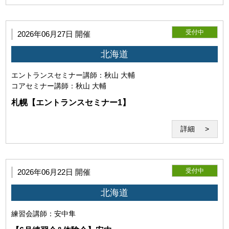
利用者は事前に自己の責任と費用においてZoomが利用可能
な機器（パソコン・webカメラ等）を用意し、Zoomの機能等
についての確認・接続テストを行うものとします。また、
受付中
2026年06月27日 開催
Zoomが提示する各規約、ガイドラインを遵守し、正常にセ
ミナーが受講可能な環境を整えるものとします。尚、Zoom
北海道
が提供するサービスに関する質問、問い合わせ等については
お答えできません。
エントランスセミナー
講師：秋山 大輔
コアセミナー
講師：秋山 大輔
札幌【エントランスセミナー1】
詳細
(2)Zoomの利用目的
受付中
2026年06月22日 開催
北海道
練習会
講師：安中隼
当研究所と利用者との間でのZoom通信は本サービス目的で