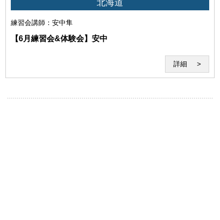
北海道
練習会
講師：安中隼
(6)本サービスの運営を妨げる行為、セミナー受講に不適
【6月練習会&体験会】安中
当な行為
詳細
(7)セミナー受講中の食事・飲酒や酒気を帯びてのセミナ
ーの受講その他セミナーの妨げとなる行為
(8)講師への個人的な質問、嫌がらせ、暴言、脅迫、誹謗
中傷、不良行為等のセミナーの妨げとなる行為