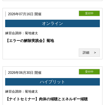
受付中
2026年07月16日 開催
オンライン
練習会
講師：菊地健太
【エラーの解除実践会】菊地
詳細
(1)本サービスの利用環境
受付中
2026年06月30日 開催
ハイブリット
練習会
講師：菊地健太
【ナイトセミナー】肉体の傾聴とエネルギー傾聴
利用者は事前に自己の責任と費用においてZoomが利用可能