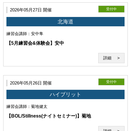
受付中
2026年05月27日 開催
北海道
練習会
講師：安中隼
【5月練習会&体験会】安中
詳細
第7条（著作物の利用）
利用者は当研究所に対して、受講時の画像、動画、音声等の
受付中
2026年05月26日 開催
著作物（以下「受講記録」という）の全部又は一部につき、
ハイブリット
当研究所および関連事業の広報・業績・紹介目的での自由か
つ無償の利用を非独占的に許諾します。
練習会
講師：菊地健太
当研究所が前項の許諾に基づき受講記録を利用する場合、当研究
所は、著作者たる利用者の氏名の表示を省略するとともに、利用
【BOL/Stillness(ナイトセミナー)】菊地
目的に必要な範囲において編集、改変、修正等をすることができ
るものとし、利用者はこれに異議を唱えないものとします。
詳細