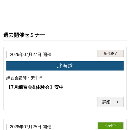
3.利用者は、第1項に違反する行為に起因して、当研究所、講
師または第三者に損害が生じた場合、本サービスの利用停
止、利用資格喪失後であっても、全ての法的責任を負うもの
過去開催セミナー
とします。
受付終了
2026年07月27日 開催
北海道
練習会
講師：安中隼
【7月練習会&体験会】安中
詳細
第5条（セミナーシステム）
受付中
2026年07月25日 開催
「セミナーシステム」とは、教材及びWeb会議システム