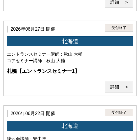
詳細
第4条（禁止事項）
1.利用者は、本サービスのセミナー受講その他に際して、以
受付終了
2026年06月27日 開催
下の行為を行ってはなりません。
北海道
(1)本サービスを利用する権利を他者に譲渡し、使用さ
せ、売買し、名義を変更し、質権を設定しまたは担保に
エントランスセミナー
講師：秋山 大輔
供する行為
コアセミナー
講師：秋山 大輔
札幌【エントランスセミナー1】
詳細
(2)当研究所または講師その他第三者の名誉、信用、著作
権、特許権、実用新案権、意匠権、商標権、肖像権、プ
受付終了
2026年06月22日 開催
ライバシーを侵害する行為。
北海道
練習会
講師：安中隼