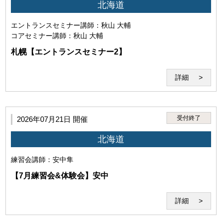
北海道
・本サービスの受講を希望し、本規約に同意していること。（ご
エントランスセミナー
講師：秋山 大輔
利用いただいた場合には下記の条件すべてにご同意いただいたも
コアセミナー
講師：秋山 大輔
のとさせていただきます。）
札幌【エントランスセミナー2】
詳細
受付終了
2026年07月21日 開催
北海道
練習会
講師：安中隼
・前項の条件を満たした場合においても、本サービスの利用に支
【7月練習会&体験会】安中
障がある、秩序を乱す恐れがあると認められた場合は本サービス
の利用をお断りすることがあります。
詳細