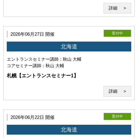
な機器（パソコン・webカメラ等）を用意し、Zoomの機能等
詳細
についての確認・接続テストを行うものとします。また、
Zoomが提示する各規約、ガイドラインを遵守し、正常にセ
ミナーが受講可能な環境を整えるものとします。尚、Zoom
が提供するサービスに関する質問、問い合わせ等については
受付中
2026年06月27日 開催
お答えできません。
北海道
エントランスセミナー
講師：秋山 大輔
コアセミナー
講師：秋山 大輔
札幌【エントランスセミナー1】
(2)Zoomの利用目的
詳細
受付中
2026年06月22日 開催
当研究所と利用者との間でのZoom通信は本サービス目的で
北海道
のみ使用するものとします。