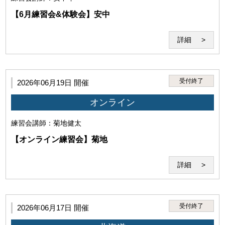
【6月練習会&体験会】安中
(3)本サービスで得た情報を外部へ伝達・公開する行為
詳細
受付終了
2026年06月19日 開催
オンライン
(4)講師の実演・肖像等を録音・録画、撮影する行為
練習会
講師：菊地健太
【オンライン練習会】菊地
詳細
(5)犯罪・違法行為、公序良俗に反する行為
受付終了
2026年06月17日 開催