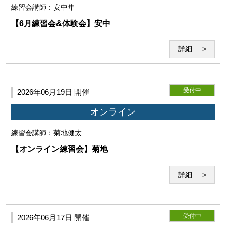
練習会
講師：安中隼
【6月練習会&体験会】安中
詳細
(3)利用環境の不具合について
受付中
2026年06月19日 開催
オンライン
練習会
講師：菊地健太
利用者の利用環境に起因し、セミナーの実施が不能となった
場合、当研究所はその責任を負わないものとします。セミナ
【オンライン練習会】菊地
ー開始後に発生したZoomそのものの機能の不具合につい
て、当研究所はその責任を負わないものとします。
詳細
受付中
2026年06月17日 開催