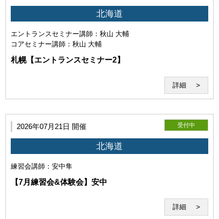
「Zoom」を用いた本サービスのシステムを指すものとしま
北海道
す。 当研究所が必要と判断した場合は、セミナーシステムを
変更することがあります。
エントランスセミナー
講師：秋山 大輔
コアセミナー
講師：秋山 大輔
札幌【エントランスセミナー2】
詳細
受付中
2026年07月21日 開催
北海道
練習会
講師：安中隼
第6条（Zoomの利用）
【7月練習会&体験会】安中
本サービスはWeb会議システム「Zoom」のインターネット
サービスを利用して提供されます。事前にダウンロードが必
詳細
要となります。