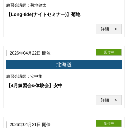
練習会
講師：菊地健太
利用者は、本約款、当研究所の指示や指導を遵守するものと
【Long-tide(ナイトセミナー)】菊地
します。
詳細
受付中
2026年04月22日 開催
北海道
練習会
講師：安中隼
【4月練習会&体験会】安中
利用者は、本サービスないし当研究所の運営に対して妨害となる
行為、当研究所を誹謗中傷する行為、その他公序良俗に反する行
詳細
為を行わないものとします。
受付中
2026年04月21日 開催