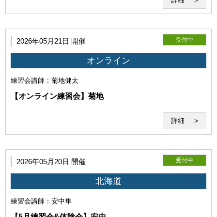
受付中
2026年05月21日 開催
オンライン
練習会
講師：菊地健太
【オンライン練習会】菊地
詳細
当研究所は利用者に対して、本サービスの利用に際して、第三者
の著作権、商標権、特許権、肖像権、パブリシティ権その他一切
の権利を侵害しないことを保証します。万一、利用者が第三者の
権利を侵害するとして争いが生じた場合、利用者は自らの費用と
受付中
2026年05月20日 開催
責任においてこれを解決するものとします。
北海道
練習会
講師：安中隼
【5月練習会&体験会】安中