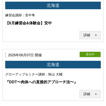
北海道
(4)免責事項
練習会
講師：安中隼
【6月練習会&体験会】安中
詳細
当研究所は、本サービス利用時にコンピューターウイルス感
染等によって発生したコンピューター・回線・ソフトウェア
等の損害と、 また本サービスに使用するソフト、配信ファイ
受付中
2026年06月07日 開催
ルにより、セミナー中、セミナー外の使用で発生したいかな
る損害も賠償する義務を負わないものとします。
北海道
グローアップセミナー
講師：秋山 大輔
『DDT〜肉体への直接的アプローチ法〜』
詳細