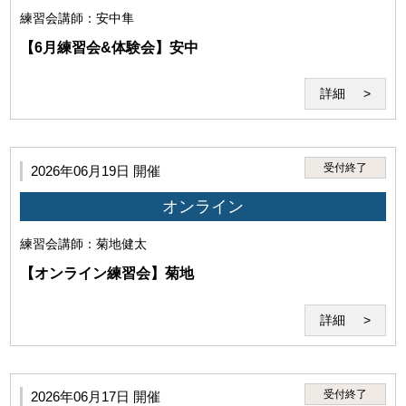
練習会
講師：安中隼
(3)本サービスで得た情報を外部へ伝達・公開する行為
【6月練習会&体験会】安中
詳細
受付終了
2026年06月19日 開催
(4)講師の実演・肖像等を録音・録画、撮影する行為
オンライン
練習会
講師：菊地健太
【オンライン練習会】菊地
(5)犯罪・違法行為、公序良俗に反する行為
詳細
受付終了
2026年06月17日 開催