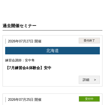
師または第三者に損害が生じた場合、本サービスの利用停
止、利用資格喪失後であっても、全ての法的責任を負うもの
とします。
過去開催セミナー
受付終了
2026年07月27日 開催
北海道
練習会
講師：安中隼
【7月練習会&体験会】安中
第5条（セミナーシステム）
詳細
「セミナーシステム」とは、教材及びWeb会議システム
「Zoom」を用いた本サービスのシステムを指すものとしま
す。 当研究所が必要と判断した場合は、セミナーシステムを
受付中
2026年07月25日 開催
変更することがあります。