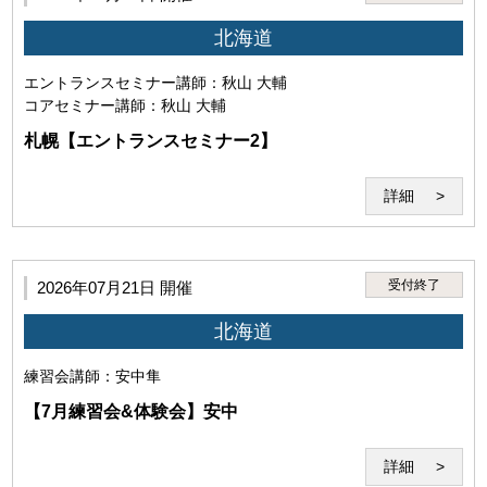
北海道
・本サービスの受講を希望し、本規約に同意していること。（ご
利用いただいた場合には下記の条件すべてにご同意いただいたも
エントランスセミナー
講師：秋山 大輔
のとさせていただきます。）
コアセミナー
講師：秋山 大輔
札幌【エントランスセミナー2】
詳細
受付終了
2026年07月21日 開催
北海道
練習会
講師：安中隼
・前項の条件を満たした場合においても、本サービスの利用に支
障がある、秩序を乱す恐れがあると認められた場合は本サービス
【7月練習会&体験会】安中
の利用をお断りすることがあります。
詳細