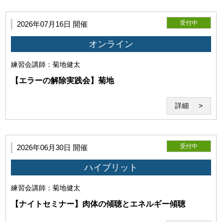
受付中
2026年07月16日 開催
オンライン
練習会
講師：菊地健太
【エラーの解除実践会】菊地
(1)本サービスの利用環境
詳細
受付中
2026年06月30日 開催
ハイブリット
利用者は事前に自己の責任と費用においてZoomが利用可能
な機器（パソコン・webカメラ等）を用意し、Zoomの機能等
練習会
講師：菊地健太
についての確認・接続テストを行うものとします。また、
【ナイトセミナー】肉体の傾聴とエネルギー傾聴
Zoomが提示する各規約、ガイドラインを遵守し、正常にセ
ミナーが受講可能な環境を整えるものとします。尚、Zoom