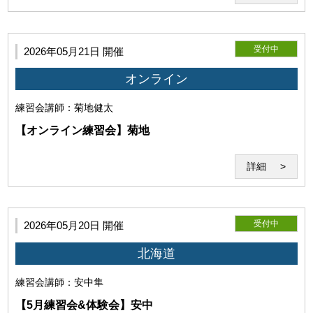
受付中
2026年05月21日 開催
オンライン
当研究所は利用者に対して、本サービスの利用に際して、第三者
練習会
講師：菊地健太
の著作権、商標権、特許権、肖像権、パブリシティ権その他一切
の権利を侵害しないことを保証します。万一、利用者が第三者の
【オンライン練習会】菊地
権利を侵害するとして争いが生じた場合、利用者は自らの費用と
責任においてこれを解決するものとします。
詳細
受付中
2026年05月20日 開催
北海道
練習会
講師：安中隼
【5月練習会&体験会】安中