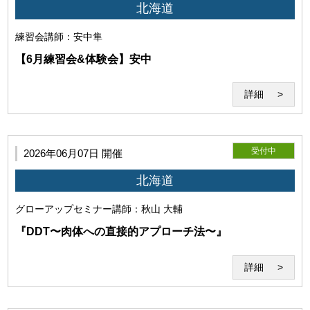
北海道
練習会
講師：安中隼
当研究所は、本サービス利用時にコンピューターウイルス感
【6月練習会&体験会】安中
染等によって発生したコンピューター・回線・ソフトウェア
等の損害と、 また本サービスに使用するソフト、配信ファイ
詳細
ルにより、セミナー中、セミナー外の使用で発生したいかな
る損害も賠償する義務を負わないものとします。
受付中
2026年06月07日 開催
北海道
グローアップセミナー
講師：秋山 大輔
『DDT〜肉体への直接的アプローチ法〜』
詳細