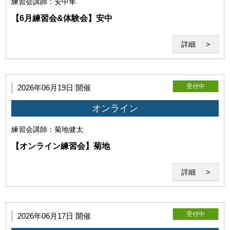
練習会
講師：安中隼
(3)利用環境の不具合について
【6月練習会&体験会】安中
詳細
受付中
2026年06月19日 開催
利用者の利用環境に起因し、セミナーの実施が不能となった
場合、当研究所はその責任を負わないものとします。セミナ
オンライン
ー開始後に発生したZoomそのものの機能の不具合につい
て、当研究所はその責任を負わないものとします。
練習会
講師：菊地健太
【オンライン練習会】菊地
詳細
(4)免責事項
受付中
2026年06月17日 開催