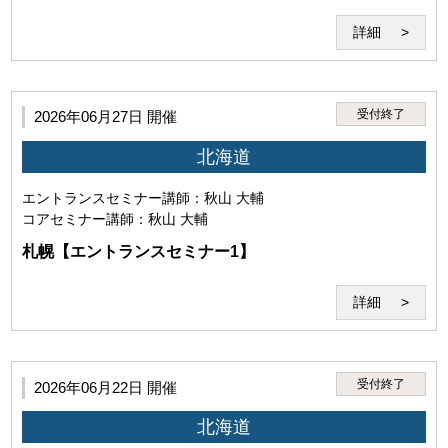
第4条（禁止事項）
詳細
1.利用者は、本サービスのセミナー受講その他に際して、以
下の行為を行ってはなりません。
受付終了
2026年06月27日 開催
(1)本サービスを利用する権利を他者に譲渡し、使用さ
せ、売買し、名義を変更し、質権を設定しまたは担保に
北海道
供する行為
エントランスセミナー
講師：秋山 大輔
コアセミナー
講師：秋山 大輔
札幌【エントランスセミナー1】
詳細
(2)当研究所または講師その他第三者の名誉、信用、著作
権、特許権、実用新案権、意匠権、商標権、肖像権、プ
ライバシーを侵害する行為。
受付終了
2026年06月22日 開催
北海道