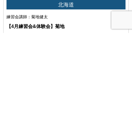
北海道
利用者は、当研究所の本サービスの内容をその方法を問わず、公
練習会
講師：菊地健太
表しないものとします。
【4月練習会&体験会】菊地
詳細
受付中
2026年04月16日 開催
北海道
練習会
講師：安中隼
当研究所が利用者に対して提供、貸与又は配信するコンテンツ
【4月練習会&体験会】安中
は、利用者のみが使用することができるものとし、利用者は、コ
ンテンツを第三者に使用、視聴させず、またコンテンツの複製及
詳細
び第三者へのコンテンツの譲渡を行ってはならないものとしま
す。