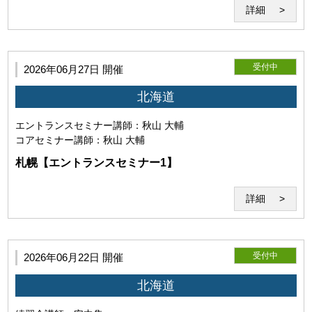
が提供するサービスに関する質問、問い合わせ等については
詳細
お答えできません。
受付中
2026年06月27日 開催
北海道
(2)Zoomの利用目的
エントランスセミナー
講師：秋山 大輔
コアセミナー
講師：秋山 大輔
札幌【エントランスセミナー1】
詳細
当研究所と利用者との間でのZoom通信は本サービス目的で
のみ使用するものとします。
受付中
2026年06月22日 開催
北海道