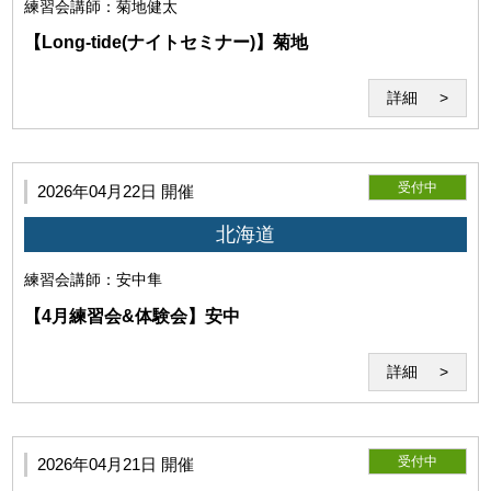
練習会
講師：菊地健太
【Long-tide(ナイトセミナー)】菊地
詳細
受付中
2026年04月22日 開催
利用者は、本サービスないし当研究所の運営に対して妨害となる
行為、当研究所を誹謗中傷する行為、その他公序良俗に反する行
北海道
為を行わないものとします。
練習会
講師：安中隼
【4月練習会&体験会】安中
詳細
受付中
2026年04月21日 開催