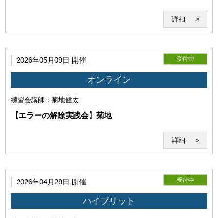
詳細
受付中
2026年05月09日 開催
オンライン
練習会
講師：菊地健太
【エラーの解除実践会】菊地
詳細
第8条（遵守義務）
利用者は、本約款、当研究所の指示や指導を遵守するものと
します。
受付中
2026年04月28日 開催
ハイブリット