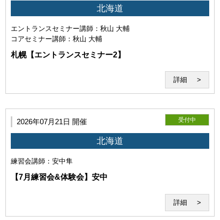
北海道
エントランスセミナー
講師：秋山 大輔
コアセミナー
講師：秋山 大輔
札幌【エントランスセミナー2】
詳細
受付中
2026年07月21日 開催
第6条（Zoomの利用）
北海道
本サービスはWeb会議システム「Zoom」のインターネット
練習会
講師：安中隼
サービスを利用して提供されます。事前にダウンロードが必
【7月練習会&体験会】安中
要となります。
詳細