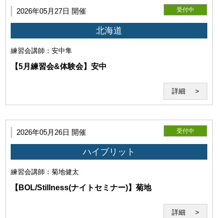
受付中
2026年05月27日 開催
北海道
練習会
講師：安中隼
第7条（著作物の利用）
【5月練習会&体験会】安中
利用者は当研究所に対して、受講時の画像、動画、音声等の
著作物（以下「受講記録」という）の全部又は一部につき、
詳細
当研究所および関連事業の広報・業績・紹介目的での自由か
つ無償の利用を非独占的に許諾します。
当研究所が前項の許諾に基づき受講記録を利用する場合、当研究
受付中
2026年05月26日 開催
所は、著作者たる利用者の氏名の表示を省略するとともに、利用
目的に必要な範囲において編集、改変、修正等をすることができ
ハイブリット
るものとし、利用者はこれに異議を唱えないものとします。
練習会
講師：菊地健太
【BOL/Stillness(ナイトセミナー)】菊地
詳細