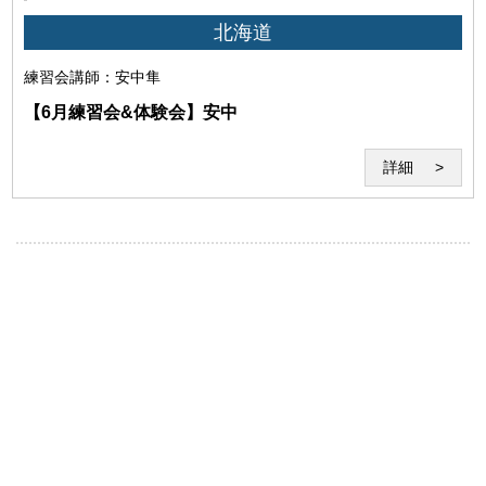
北海道
(6)本サービスの運営を妨げる行為、セミナー受講に不適
当な行為
練習会
講師：安中隼
【6月練習会&体験会】安中
詳細
(7)セミナー受講中の食事・飲酒や酒気を帯びてのセミナ
ーの受講その他セミナーの妨げとなる行為
(8)講師への個人的な質問、嫌がらせ、暴言、脅迫、誹謗
中傷、不良行為等のセミナーの妨げとなる行為