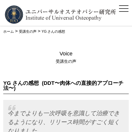
ス
マ
ホ
メ
ニ
>
>
ホーム
受講生の声
YG さんの感想
ュ
ー
Voice
受講生の声
YG さんの感想
(DDT〜肉体への直接的アプローチ
法〜)
今までよりも一次呼吸を意識して治療でき
るようになり、リリース時間がすごく短く
なりました。