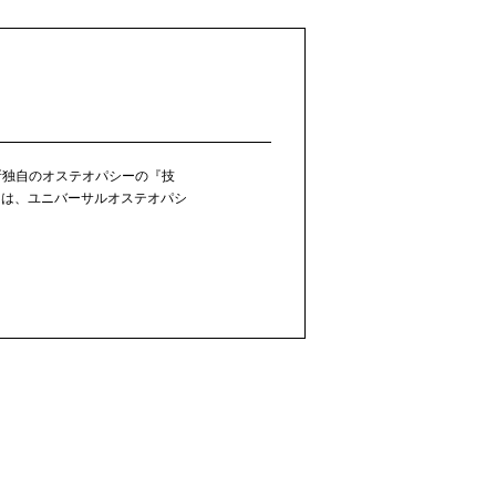
所独自のオステオパシーの『技
には、ユニバーサルオステオパシ