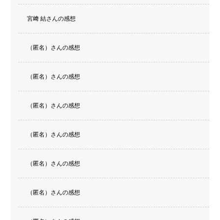
宮﨑 結さんの感想
（匿名）さんの感想
（匿名）さんの感想
（匿名）さんの感想
（匿名）さんの感想
（匿名）さんの感想
（匿名）さんの感想