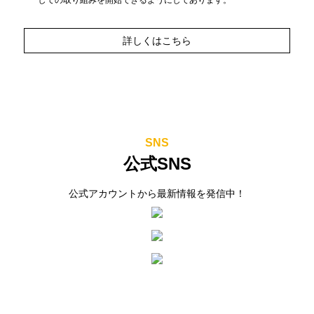
詳しくはこちら
SNS
公式SNS
公式アカウントから最新情報を発信中！