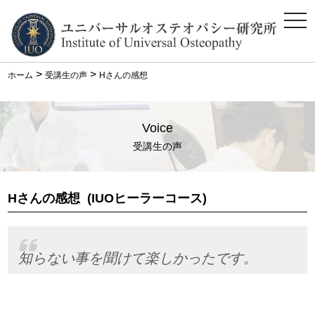
ス
マ
ホ
メ
ニ
>
>
ホーム
受講生の声
Hさんの感想
ュ
ー
Voice
受講生の声
Hさんの感想
(IUOヒーラーコース)
知らない事を聞けて楽しかったです。