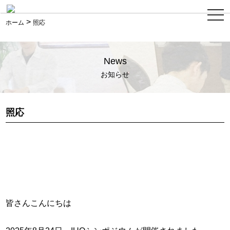
ス
>
マ
ホーム
照応
ホ
メ
ニ
ュ
News
ー
お知らせ
照応
皆さんこんにちは