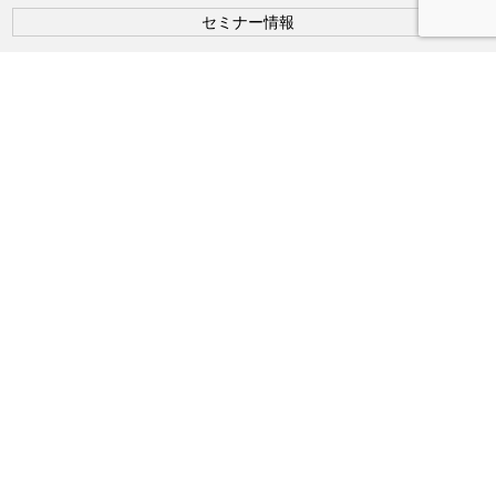
セミナー情報
カリキュラム
受講生の声
講師紹介
お知らせ
お問い合わせ
利用規約
特定商取法に基づく表記
プライバシーポリシー
研究所概要
2020 ユニバーサルオステオパシー研究所