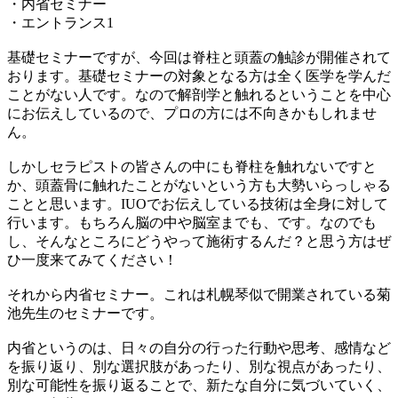
・内省セミナー
・エントランス1
基礎セミナーですが、今回は脊柱と頭蓋の触診が開催されて
おります。基礎セミナーの対象となる方は全く医学を学んだ
ことがない人です。なので解剖学と触れるということを中心
にお伝えしているので、プロの方には不向きかもしれませ
ん。
しかしセラピストの皆さんの中にも脊柱を触れないですと
か、頭蓋骨に触れたことがないという方も大勢いらっしゃる
ことと思います。IUOでお伝えしている技術は全身に対して
行います。もちろん脳の中や脳室までも、です。なのでも
し、そんなところにどうやって施術するんだ？と思う方はぜ
ひ一度来てみてください！
それから内省セミナー。これは札幌琴似で開業されている菊
池先生のセミナーです。
内省というのは、日々の自分の行った行動や思考、感情など
を振り返り、別な選択肢があったり、別な視点があったり、
別な可能性を振り返ることで、新たな自分に気づいていく、