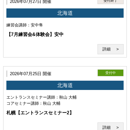
受付終了
2026年07月27日 開催
止、利用資格喪失後であっても、全ての法的責任を負うもの
とします。
北海道
練習会
講師：安中隼
【7月練習会&体験会】安中
詳細
受付中
2026年07月25日 開催
北海道
第5条（セミナーシステム）
エントランスセミナー
講師：秋山 大輔
コアセミナー
講師：秋山 大輔
「セミナーシステム」とは、教材及びWeb会議システム
「Zoom」を用いた本サービスのシステムを指すものとしま
札幌【エントランスセミナー2】
す。 当研究所が必要と判断した場合は、セミナーシステムを
変更することがあります。
詳細