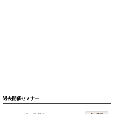
(12)その他、当研究所が不適切、不適当と判断する行為
2.前項の禁止行為に該当または当研究所もしくは講師の注
意・指示・警告に従わない場合は、実施中のセミナーを退場
処分とすることがあります。その場合において講義費用の返
金要求をしないこと。
過去開催セミナー
3.利用者は、第1項に違反する行為に起因して、当研究所、講
師または第三者に損害が生じた場合、本サービスの利用停