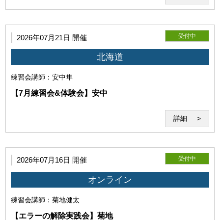
受付中
2026年07月21日 開催
北海道
練習会
講師：安中隼
【7月練習会&体験会】安中
詳細
第6条（Zoomの利用）
受付中
2026年07月16日 開催
本サービスはWeb会議システム「Zoom」のインターネット
サービスを利用して提供されます。事前にダウンロードが必
オンライン
要となります。
練習会
講師：菊地健太
【エラーの解除実践会】菊地