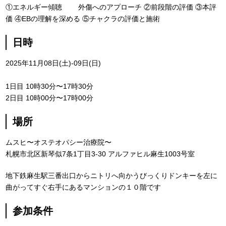
①エネルギー傾聴
外傷へのアプローチ
②前段階の評価
③本評
価
④EBの理解を深める
⑤チャクラの評価と施術
日時
2025年11月08日(土)-09日(日)
1日目 10時30分〜17時30分
2日目 10時00分〜17時00分
場所
ムスヒ〜オステオパシー治療院〜
札幌市北区新琴似7条1丁目3-30 アルファヒル麻生1003号室
地下鉄麻生駅三番出口からニトリへ向かうびっくりドンキーを左に
曲がってすぐ右手にあるマンションの１０階です
参加条件