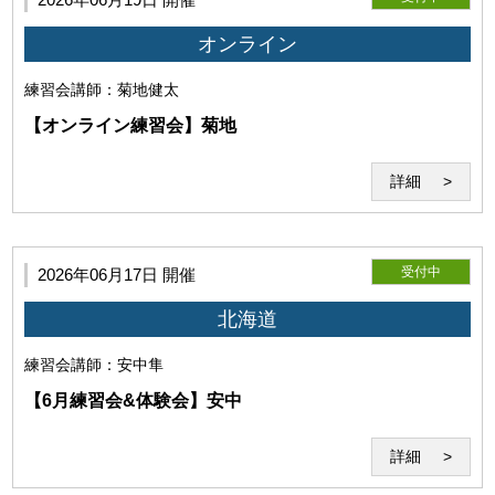
オンライン
練習会
講師：菊地健太
(3)利用環境の不具合について
【オンライン練習会】菊地
詳細
受付中
2026年06月17日 開催
利用者の利用環境に起因し、セミナーの実施が不能となった
場合、当研究所はその責任を負わないものとします。セミナ
北海道
ー開始後に発生したZoomそのものの機能の不具合につい
て、当研究所はその責任を負わないものとします。
練習会
講師：安中隼
【6月練習会&体験会】安中
詳細