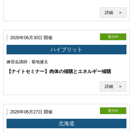
詳細
受付中
2026年06月30日 開催
ハイブリット
練習会
講師：菊地健太
(1)本サービスの利用環境
【ナイトセミナー】肉体の傾聴とエネルギー傾聴
詳細
受付中
2026年06月27日 開催
利用者は事前に自己の責任と費用においてZoomが利用可能
な機器（パソコン・webカメラ等）を用意し、Zoomの機能等
北海道
についての確認・接続テストを行うものとします。また、