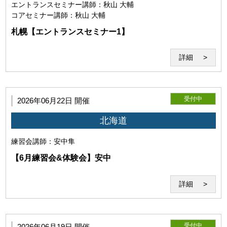
Zoomが提示する各規約、ガイドラインを遵守し、正常にセ
エントランスセミナー
講師：秋山 大輔
ミナーが受講可能な環境を整えるものとします。尚、Zoom
コアセミナー
講師：秋山 大輔
が提供するサービスに関する質問、問い合わせ等については
札幌【エントランスセミナー1】
お答えできません。
詳細
受付中
2026年06月22日 開催
(2)Zoomの利用目的
北海道
練習会
講師：安中隼
【6月練習会&体験会】安中
詳細
当研究所と利用者との間でのZoom通信は本サービス目的で
のみ使用するものとします。
受付中
2026年06月19日 開催