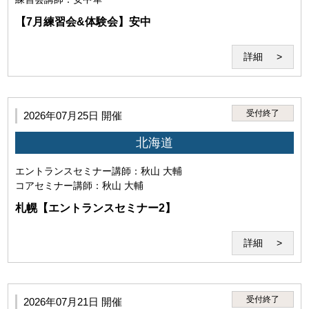
【7月練習会&体験会】安中
詳細
受付終了
2026年07月25日 開催
北海道
エントランスセミナー
講師：秋山 大輔
・本サービスの受講を希望し、本規約に同意していること。（ご
コアセミナー
講師：秋山 大輔
利用いただいた場合には下記の条件すべてにご同意いただいたも
のとさせていただきます。）
札幌【エントランスセミナー2】
詳細
受付終了
2026年07月21日 開催