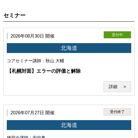
利用者が本サービスを利用し施術技術を向上していただくこ
とを目的とします。
セミナー
受付中
2026年08月30日 開催
北海道
コアセミナー
講師：秋山 大輔
【札幌対面】エラーの評価と解除
詳細
第3条（本サービスの利用者）
受付終了
2026年07月27日 開催
本サービスを利用するには、以下の全てを満たす必要があり
北海道
ます。
練習会
講師：安中隼