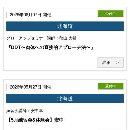
(4)免責事項
受付中
2026年06月07日 開催
北海道
グローアップセミナー
講師：秋山 大輔
『DDT〜肉体への直接的アプローチ法〜』
当研究所は、本サービス利用時にコンピューターウイルス感
染等によって発生したコンピューター・回線・ソフトウェア
詳細
等の損害と、 また本サービスに使用するソフト、配信ファイ
ルにより、セミナー中、セミナー外の使用で発生したいかな
る損害も賠償する義務を負わないものとします。
受付中
2026年05月27日 開催
北海道
練習会
講師：安中隼
【5月練習会&体験会】安中