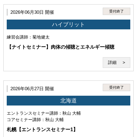
受付終了
2026年06月30日 開催
ハイブリット
練習会
講師：菊地健太
【ナイトセミナー】肉体の傾聴とエネルギー傾聴
詳細
受付終了
2026年06月27日 開催
第4条（禁止事項）
北海道
1.利用者は、本サービスのセミナー受講その他に際して、以
下の行為を行ってはなりません。
エントランスセミナー
講師：秋山 大輔
コアセミナー
講師：秋山 大輔
(1)本サービスを利用する権利を他者に譲渡し、使用さ
札幌【エントランスセミナー1】
せ、売買し、名義を変更し、質権を設定しまたは担保に
供する行為