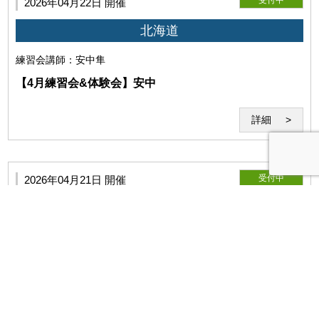
受付中
2026年04月22日 開催
第8条（遵守義務）
北海道
練習会
講師：安中隼
利用者は、本約款、当研究所の指示や指導を遵守するものと
します。
【4月練習会&体験会】安中
詳細
受付中
2026年04月21日 開催
北海道
練習会
講師：菊地健太
【4月練習会&体験会】菊地
利用者は、本サービスないし当研究所の運営に対して妨害となる
詳細
行為、当研究所を誹謗中傷する行為、その他公序良俗に反する行
為を行わないものとします。