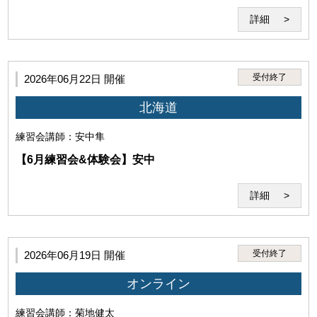
詳細
受付終了
2026年06月22日 開催
北海道
(2)当研究所または講師その他第三者の名誉、信用、著作
権、特許権、実用新案権、意匠権、商標権、肖像権、プ
練習会
講師：安中隼
ライバシーを侵害する行為。
【6月練習会&体験会】安中
詳細
(3)本サービスで得た情報を外部へ伝達・公開する行為
受付終了
2026年06月19日 開催
オンライン
練習会
講師：菊地健太