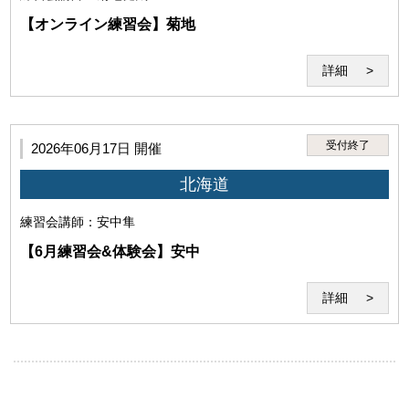
【オンライン練習会】菊地
(4)講師の実演・肖像等を録音・録画、撮影する行為
詳細
受付終了
2026年06月17日 開催
北海道
(5)犯罪・違法行為、公序良俗に反する行為
練習会
講師：安中隼
【6月練習会&体験会】安中
詳細
(6)本サービスの運営を妨げる行為、セミナー受講に不適
当な行為