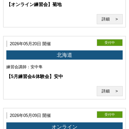
るものとし、利用者はこれに異議を唱えないものとします。
【オンライン練習会】菊地
詳細
受付中
2026年05月20日 開催
北海道
練習会
講師：安中隼
【5月練習会&体験会】安中
当研究所は利用者に対して、本サービスの利用に際して、第三者
の著作権、商標権、特許権、肖像権、パブリシティ権その他一切
詳細
の権利を侵害しないことを保証します。万一、利用者が第三者の
権利を侵害するとして争いが生じた場合、利用者は自らの費用と
責任においてこれを解決するものとします。
受付中
2026年05月09日 開催
オンライン