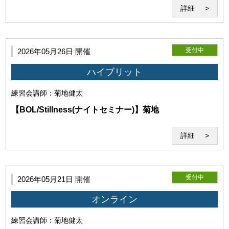
詳細
受付中
2026年05月26日 開催
ハイブリット
練習会
講師：菊地健太
【BOL/Stillness(ナイトセミナー)】菊地
第7条（著作物の利用）
詳細
利用者は当研究所に対して、受講時の画像、動画、音声等の
著作物（以下「受講記録」という）の全部又は一部につき、
当研究所および関連事業の広報・業績・紹介目的での自由か
受付中
2026年05月21日 開催
つ無償の利用を非独占的に許諾します。
当研究所が前項の許諾に基づき受講記録を利用する場合、当研究
オンライン
所は、著作者たる利用者の氏名の表示を省略するとともに、利用
目的に必要な範囲において編集、改変、修正等をすることができ
練習会
講師：菊地健太