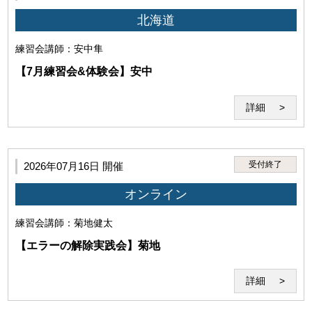
北海道
練習会
講師：安中隼
【7月練習会&体験会】安中
・前項の条件を満たした場合においても、本サービスの利用に支
詳細
障がある、秩序を乱す恐れがあると認められた場合は本サービス
の利用をお断りすることがあります。
受付終了
2026年07月16日 開催
オンライン
練習会
講師：菊地健太
【エラーの解除実践会】菊地
詳細