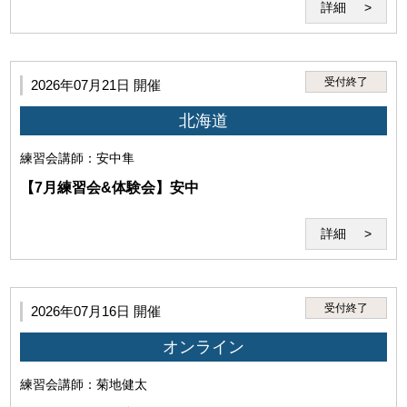
詳細
受付終了
2026年07月21日 開催
北海道
練習会
講師：安中隼
【7月練習会&体験会】安中
・前項の条件を満たした場合においても、本サービスの利用に支
障がある、秩序を乱す恐れがあると認められた場合は本サービス
詳細
の利用をお断りすることがあります。
受付終了
2026年07月16日 開催
オンライン
練習会
講師：菊地健太