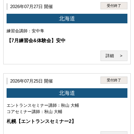
第3条（本サービスの利用者）
受付終了
2026年07月27日 開催
本サービスを利用するには、以下の全てを満たす必要があり
北海道
ます。
練習会
講師：安中隼
【7月練習会&体験会】安中
詳細
受付終了
2026年07月25日 開催
北海道
エントランスセミナー
講師：秋山 大輔
・本サービスの受講を希望し、本規約に同意していること。（ご
コアセミナー
講師：秋山 大輔
利用いただいた場合には下記の条件すべてにご同意いただいたも
のとさせていただきます。）
札幌【エントランスセミナー2】