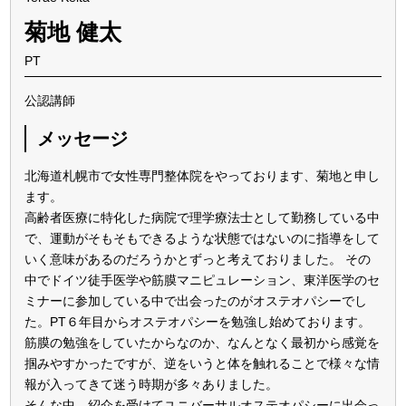
菊地 健太
PT
公認講師
メッセージ
北海道札幌市で女性専門整体院をやっております、菊地と申し
ます。
高齢者医療に特化した病院で理学療法士として勤務している中
で、運動がそもそもできるような状態ではないのに指導をして
いく意味があるのだろうかとずっと考えておりました。 その
中でドイツ徒手医学や筋膜マニピュレーション、東洋医学のセ
ミナーに参加している中で出会ったのがオステオパシーでし
た。PT６年目からオステオパシーを勉強し始めております。
筋膜の勉強をしていたからなのか、なんとなく最初から感覚を
掴みやすかったですが、逆をいうと体を触れることで様々な情
報が入ってきて迷う時期が多々ありました。
そんな中、紹介を受けてユニバーサルオステオパシーに出会っ