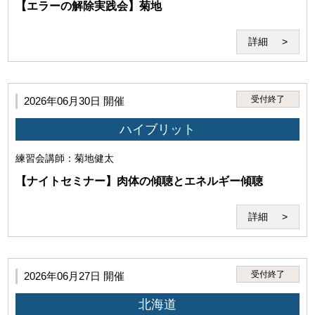
【エラーの解除実践会】菊地
詳細
受付終了
2026年06月30日 開催
ハイブリット
練習会
講師：菊地健太
【ナイトセミナー】肉体の傾聴とエネルギー傾聴
詳細
受付終了
第4条（禁止事項）
2026年06月27日 開催
北海道
1.利用者は、本サービスのセミナー受講その他に際して、以