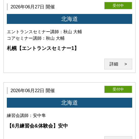
利用者は事前に自己の責任と費用においてZoomが利用可能
受付中
2026年06月27日 開催
な機器（パソコン・webカメラ等）を用意し、Zoomの機能等
についての確認・接続テストを行うものとします。また、
北海道
Zoomが提示する各規約、ガイドラインを遵守し、正常にセ
ミナーが受講可能な環境を整えるものとします。尚、Zoom
エントランスセミナー
講師：秋山 大輔
が提供するサービスに関する質問、問い合わせ等については
コアセミナー
講師：秋山 大輔
お答えできません。
札幌【エントランスセミナー1】
詳細
受付中
(2)Zoomの利用目的
2026年06月22日 開催
北海道
練習会
講師：安中隼
【6月練習会&体験会】安中
当研究所と利用者との間でのZoom通信は本サービス目的で