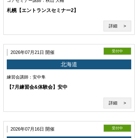
コアセミナー
講師：秋山 大輔
「Zoom」を用いた本サービスのシステムを指すものとしま
札幌【エントランスセミナー2】
す。 当研究所が必要と判断した場合は、セミナーシステムを
変更することがあります。
詳細
受付中
2026年07月21日 開催
北海道
練習会
講師：安中隼
【7月練習会&体験会】安中
詳細
第6条（Zoomの利用）
本サービスはWeb会議システム「Zoom」のインターネット
受付中
2026年07月16日 開催
サービスを利用して提供されます。事前にダウンロードが必