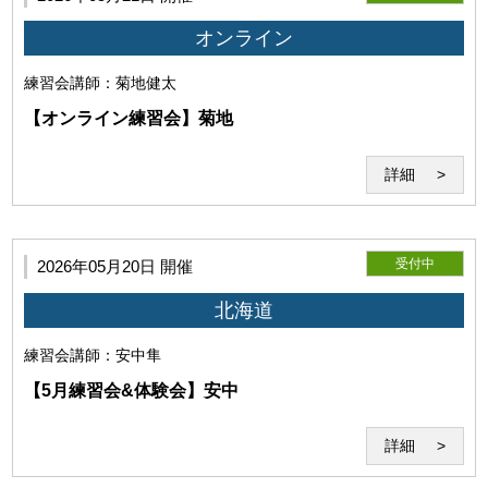
所は、著作者たる利用者の氏名の表示を省略するとともに、利用
オンライン
目的に必要な範囲において編集、改変、修正等をすることができ
るものとし、利用者はこれに異議を唱えないものとします。
練習会
講師：菊地健太
【オンライン練習会】菊地
詳細
受付中
2026年05月20日 開催
北海道
練習会
講師：安中隼
当研究所は利用者に対して、本サービスの利用に際して、第三者
【5月練習会&体験会】安中
の著作権、商標権、特許権、肖像権、パブリシティ権その他一切
の権利を侵害しないことを保証します。万一、利用者が第三者の
詳細
権利を侵害するとして争いが生じた場合、利用者は自らの費用と
責任においてこれを解決するものとします。