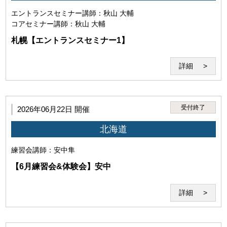
下の行為を行ってはなりません。
エントランスセミナー
講師：秋山 大輔
コアセミナー
講師：秋山 大輔
(1)本サービスを利用する権利を他者に譲渡し、使用さ
せ、売買し、名義を変更し、質権を設定しまたは担保に
札幌【エントランスセミナー1】
供する行為
詳細
受付終了
2026年06月22日 開催
(2)当研究所または講師その他第三者の名誉、信用、著作
北海道
権、特許権、実用新案権、意匠権、商標権、肖像権、プ
ライバシーを侵害する行為。
練習会
講師：安中隼
【6月練習会&体験会】安中
詳細
(3)本サービスで得た情報を外部へ伝達・公開する行為