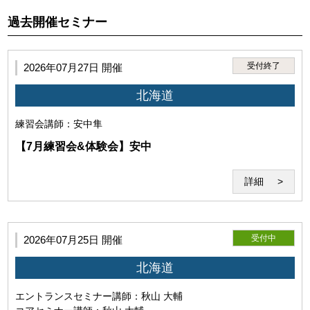
過去開催セミナー
3.利用者は、第1項に違反する行為に起因して、当研究所、講
師または第三者に損害が生じた場合、本サービスの利用停
止、利用資格喪失後であっても、全ての法的責任を負うもの
受付終了
2026年07月27日 開催
とします。
北海道
練習会
講師：安中隼
【7月練習会&体験会】安中
詳細
受付中
2026年07月25日 開催
北海道
第5条（セミナーシステム）
エントランスセミナー
講師：秋山 大輔
「セミナーシステム」とは、教材及びWeb会議システム