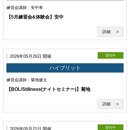
練習会
講師：安中隼
【5月練習会&体験会】安中
詳細
受付中
2026年05月26日 開催
ハイブリット
練習会
講師：菊地健太
【BOL/Stillness(ナイトセミナー)】菊地
第7条（著作物の利用）
利用者は当研究所に対して、受講時の画像、動画、音声等の
詳細
著作物（以下「受講記録」という）の全部又は一部につき、
当研究所および関連事業の広報・業績・紹介目的での自由か
つ無償の利用を非独占的に許諾します。
受付中
2026年05月21日 開催
当研究所が前項の許諾に基づき受講記録を利用する場合、当研究