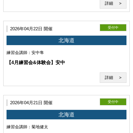
詳細
受付中
2026年04月22日 開催
第8条（遵守義務）
北海道
利用者は、本約款、当研究所の指示や指導を遵守するものと
します。
練習会
講師：安中隼
【4月練習会&体験会】安中
詳細
受付中
2026年04月21日 開催
北海道
練習会
講師：菊地健太