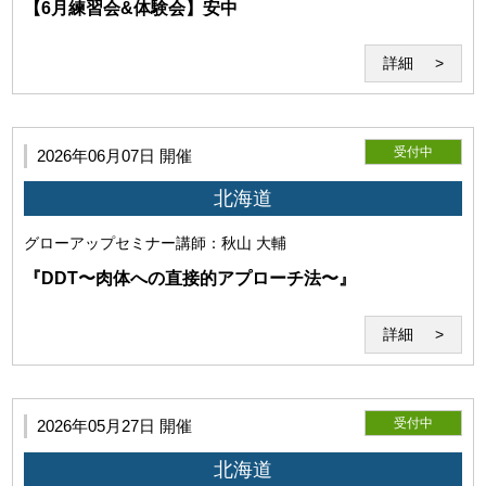
【6月練習会&体験会】安中
詳細
(4)免責事項
受付中
2026年06月07日 開催
北海道
グローアップセミナー
講師：秋山 大輔
当研究所は、本サービス利用時にコンピューターウイルス感
『DDT〜肉体への直接的アプローチ法〜』
染等によって発生したコンピューター・回線・ソフトウェア
等の損害と、 また本サービスに使用するソフト、配信ファイ
ルにより、セミナー中、セミナー外の使用で発生したいかな
詳細
る損害も賠償する義務を負わないものとします。
受付中
2026年05月27日 開催
北海道