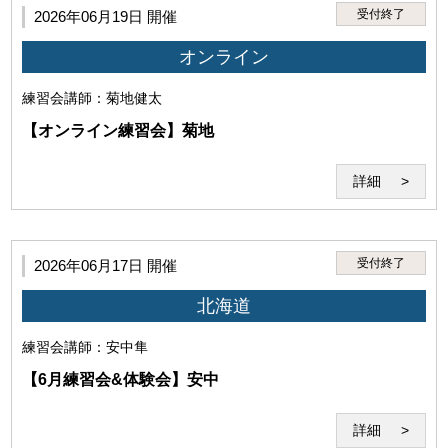
受付終了
2026年06月19日 開催
オンライン
練習会
講師：菊地健太
【オンライン練習会】菊地
(4)講師の実演・肖像等を録音・録画、撮影する行為
詳細
受付終了
2026年06月17日 開催
(5)犯罪・違法行為、公序良俗に反する行為
北海道
練習会
講師：安中隼
【6月練習会&体験会】安中
詳細
(6)本サービスの運営を妨げる行為、セミナー受講に不適