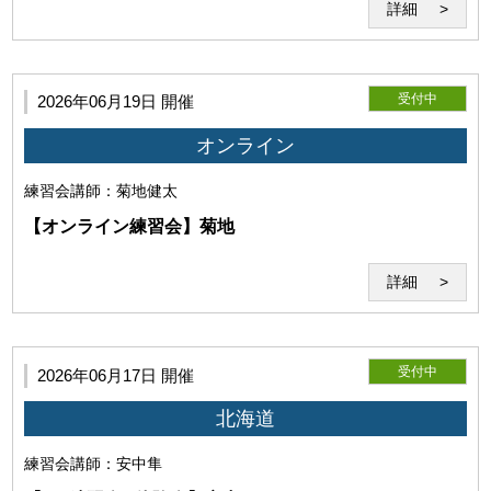
詳細
のみ使用するものとします。
受付中
2026年06月19日 開催
オンライン
(3)利用環境の不具合について
練習会
講師：菊地健太
【オンライン練習会】菊地
詳細
利用者の利用環境に起因し、セミナーの実施が不能となった
受付中
2026年06月17日 開催
場合、当研究所はその責任を負わないものとします。セミナ
ー開始後に発生したZoomそのものの機能の不具合につい
北海道
て、当研究所はその責任を負わないものとします。
練習会
講師：安中隼