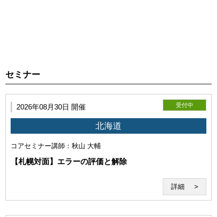
第2条（本サービスの目的）
利用者が本サービスを利用し施術技術を向上していただくこ
とを目的とします。
セミナー
受付中
2026年08月30日 開催
北海道
コアセミナー
講師：秋山 大輔
【札幌対面】エラーの評価と解除
詳細