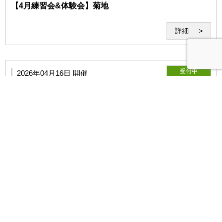
利用者は、本サービスないし当研究所の運営に対して妨害となる
【4月練習会&体験会】菊地
行為、当研究所を誹謗中傷する行為、その他公序良俗に反する行
為を行わないものとします。
詳細
受付中
2026年04月16日 開催
北海道
練習会
講師：安中隼
【4月練習会&体験会】安中
詳細
利用者は、当研究所の本サービスの内容をその方法を問わず、公
表しないものとします。
受付中
2026年04月14日 開催
オンライン