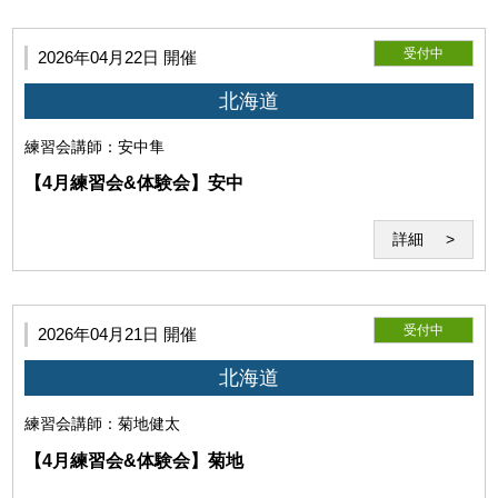
受付中
2026年04月22日 開催
北海道
練習会
講師：安中隼
第8条（遵守義務）
【4月練習会&体験会】安中
利用者は、本約款、当研究所の指示や指導を遵守するものと
します。
詳細
受付中
2026年04月21日 開催
北海道
練習会
講師：菊地健太
【4月練習会&体験会】菊地