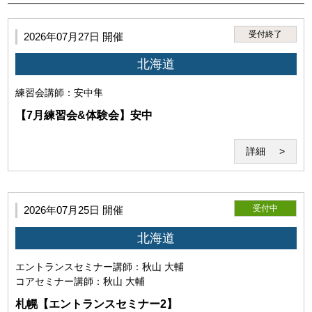
3.利用者は、第1項に違反する行為に起因して、当研究所、講
受付終了
2026年07月27日 開催
師または第三者に損害が生じた場合、本サービスの利用停
止、利用資格喪失後であっても、全ての法的責任を負うもの
北海道
とします。
練習会
講師：安中隼
【7月練習会&体験会】安中
詳細
受付中
2026年07月25日 開催
北海道
エントランスセミナー
講師：秋山 大輔
第5条（セミナーシステム）
コアセミナー
講師：秋山 大輔
札幌【エントランスセミナー2】
「セミナーシステム」とは、教材及びWeb会議システム