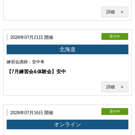
「Zoom」を用いた本サービスのシステムを指すものとしま
す。 当研究所が必要と判断した場合は、セミナーシステムを
詳細
変更することがあります。
受付中
2026年07月21日 開催
北海道
練習会
講師：安中隼
【7月練習会&体験会】安中
詳細
第6条（Zoomの利用）
受付中
2026年07月16日 開催
オンライン
本サービスはWeb会議システム「Zoom」のインターネット
サービスを利用して提供されます。事前にダウンロードが必