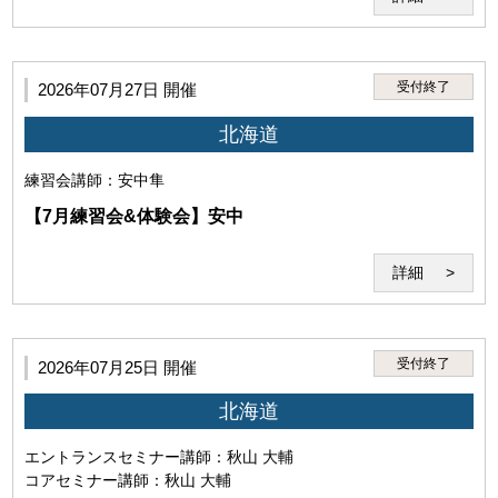
受付終了
2026年07月27日 開催
北海道
練習会
講師：安中隼
【7月練習会&体験会】安中
詳細
受付終了
2026年07月25日 開催
第4条（禁止事項）
北海道
エントランスセミナー
講師：秋山 大輔
1.利用者は、本サービスのセミナー受講その他に際して、以
コアセミナー
講師：秋山 大輔
下の行為を行ってはなりません。