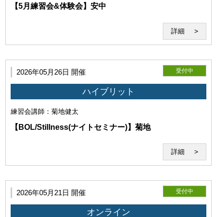
【5月練習会&体験会】安中
詳細
受付中
2026年05月26日 開催
ハイブリット
練習会
講師：菊地健太
【BOL/Stillness(ナイトセミナー)】菊地
詳細
第7条（著作物の利用）
利用者は当研究所に対して、受講時の画像、動画、音声等の
受付中
2026年05月21日 開催
著作物（以下「受講記録」という）の全部又は一部につき、
当研究所および関連事業の広報・業績・紹介目的での自由か
オンライン