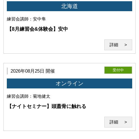
本サービスを利用するには、以下の全てを満たす必要があり
北海道
ます。
練習会
講師：安中隼
【8月練習会&体験会】安中
詳細
受付中
2026年08月25日 開催
オンライン
練習会
講師：菊地健太
・本サービスの受講を希望し、本規約に同意していること。（ご
【ナイトセミナー】頭蓋骨に触れる
利用いただいた場合には下記の条件すべてにご同意いただいたも
のとさせていただきます。）
詳細