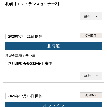
札幌【エントランスセミナー2】
(1)本サービスを利用する権利を他者に譲渡し、使用さ
せ、売買し、名義を変更し、質権を設定しまたは担保に
供する行為
詳細
受付終了
2026年07月21日 開催
北海道
(2)当研究所または講師その他第三者の名誉、信用、著作
練習会
講師：安中隼
権、特許権、実用新案権、意匠権、商標権、肖像権、プ
ライバシーを侵害する行為。
【7月練習会&体験会】安中
詳細
受付終了
2026年07月16日 開催
(3)本サービスで得た情報を外部へ伝達・公開する行為
オンライン