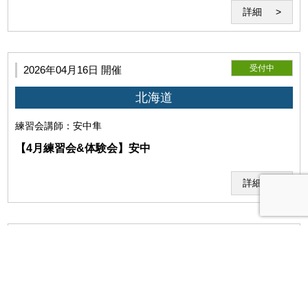
詳細
利用者は、本サービスないし当研究所の運営に対して妨害となる
行為、当研究所を誹謗中傷する行為、その他公序良俗に反する行
為を行わないものとします。
受付中
2026年04月16日 開催
北海道
練習会
講師：安中隼
【4月練習会&体験会】安中
詳細
受付中
2026年04月14日 開催
利用者は、当研究所の本サービスの内容をその方法を問わず、公
オンライン
表しないものとします。
練習会
講師：菊地健太