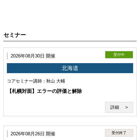
第2条（本サービスの目的）
利用者が本サービスを利用し施術技術を向上していただくこ
とを目的とします。
セミナー
受付中
2026年08月30日 開催
北海道
コアセミナー
講師：秋山 大輔
【札幌対面】エラーの評価と解除
詳細
第3条（本サービスの利用者）
受付終了
2026年08月26日 開催