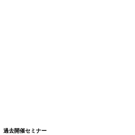
(12)その他、当研究所が不適切、不適当と判断する行為
2.前項の禁止行為に該当または当研究所もしくは講師の注
意・指示・警告に従わない場合は、実施中のセミナーを退場
処分とすることがあります。その場合において講義費用の返
金要求をしないこと。
過去開催セミナー