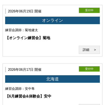
当研究所と利用者との間でのZoom通信は本サービス目的で
のみ使用するものとします。
受付中
2026年06月19日 開催
オンライン
練習会
講師：菊地健太
【オンライン練習会】菊地
(3)利用環境の不具合について
詳細
受付中
2026年06月17日 開催
北海道
利用者の利用環境に起因し、セミナーの実施が不能となった
場合、当研究所はその責任を負わないものとします。セミナ
練習会
講師：安中隼
ー開始後に発生したZoomそのものの機能の不具合につい
て、当研究所はその責任を負わないものとします。
【6月練習会&体験会】安中