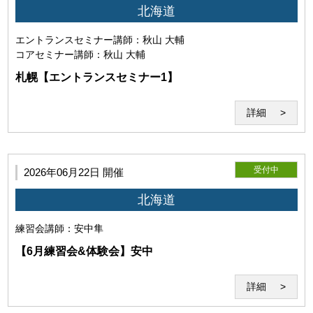
北海道
利用者は事前に自己の責任と費用においてZoomが利用可能
な機器（パソコン・webカメラ等）を用意し、Zoomの機能等
エントランスセミナー
講師：秋山 大輔
についての確認・接続テストを行うものとします。また、
コアセミナー
講師：秋山 大輔
Zoomが提示する各規約、ガイドラインを遵守し、正常にセ
ミナーが受講可能な環境を整えるものとします。尚、Zoom
札幌【エントランスセミナー1】
が提供するサービスに関する質問、問い合わせ等については
お答えできません。
詳細
受付中
2026年06月22日 開催
北海道
(2)Zoomの利用目的
練習会
講師：安中隼
【6月練習会&体験会】安中
詳細