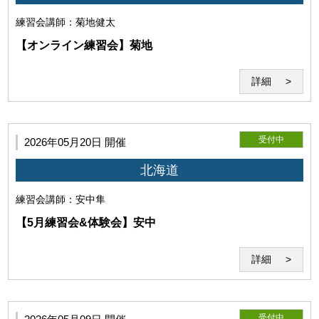
つ無償の利用を非独占的に許諾します。
当研究所が前項の許諾に基づき受講記録を利用する場合、当研究
練習会
講師：菊地健太
所は、著作者たる利用者の氏名の表示を省略するとともに、利用
【オンライン練習会】菊地
目的に必要な範囲において編集、改変、修正等をすることができ
るものとし、利用者はこれに異議を唱えないものとします。
詳細
受付中
2026年05月20日 開催
北海道
練習会
講師：安中隼
【5月練習会&体験会】安中
詳細
当研究所は利用者に対して、本サービスの利用に際して、第三者
の著作権、商標権、特許権、肖像権、パブリシティ権その他一切
の権利を侵害しないことを保証します。万一、利用者が第三者の
権利を侵害するとして争いが生じた場合、利用者は自らの費用と
受付中