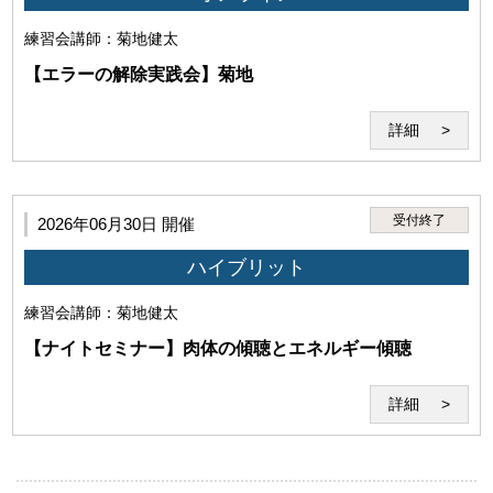
練習会
講師：菊地健太
【エラーの解除実践会】菊地
詳細
(4)講師の実演・肖像等を録音・録画、撮影する行為
受付終了
2026年06月30日 開催
ハイブリット
(5)犯罪・違法行為、公序良俗に反する行為
練習会
講師：菊地健太
【ナイトセミナー】肉体の傾聴とエネルギー傾聴
詳細
(6)本サービスの運営を妨げる行為、セミナー受講に不適