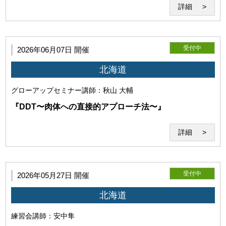
詳細
受付中
2026年06月07日 開催
(4)免責事項
北海道
グローアップセミナー
講師：秋山 大輔
『DDT〜肉体への直接的アプローチ法〜』
当研究所は、本サービス利用時にコンピューターウイルス感
詳細
染等によって発生したコンピューター・回線・ソフトウェア
等の損害と、 また本サービスに使用するソフト、配信ファイ
ルにより、セミナー中、セミナー外の使用で発生したいかな
受付中
る損害も賠償する義務を負わないものとします。
2026年05月27日 開催
北海道
練習会
講師：安中隼