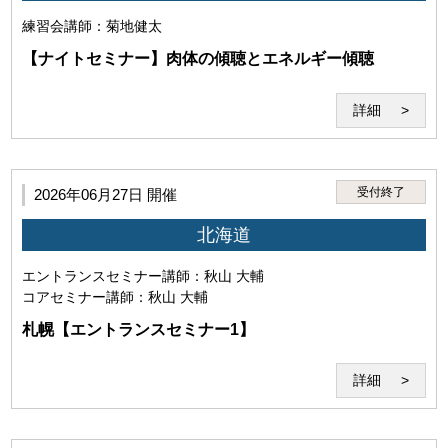
練習会
講師：菊地健太
【ナイトセミナー】肉体の傾聴とエネルギー傾聴
詳細
第4条（禁止事項）
1.利用者は、本サービスのセミナー受講その他に際して、以
受付終了
2026年06月27日 開催
下の行為を行ってはなりません。
北海道
(1)本サービスを利用する権利を他者に譲渡し、使用さ
せ、売買し、名義を変更し、質権を設定しまたは担保に
エントランスセミナー
講師：秋山 大輔
供する行為
コアセミナー
講師：秋山 大輔
札幌【エントランスセミナー1】
詳細
(2)当研究所または講師その他第三者の名誉、信用、著作