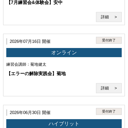
【7月練習会&体験会】安中
・前項の条件を満たした場合においても、本サービスの利用に支
障がある、秩序を乱す恐れがあると認められた場合は本サービス
の利用をお断りすることがあります。
詳細
受付終了
2026年07月16日 開催
オンライン
練習会
講師：菊地健太
【エラーの解除実践会】菊地
詳細
受付終了
2026年06月30日 開催
ハイブリット