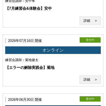
練習会
講師：安中隼
第6条（Zoomの利用）
【7月練習会&体験会】安中
本サービスはWeb会議システム「Zoom」のインターネット
詳細
サービスを利用して提供されます。事前にダウンロードが必
要となります。
受付中
2026年07月16日 開催
オンライン
練習会
講師：菊地健太
【エラーの解除実践会】菊地
詳細
(1)本サービスの利用環境
受付中
2026年06月30日 開催