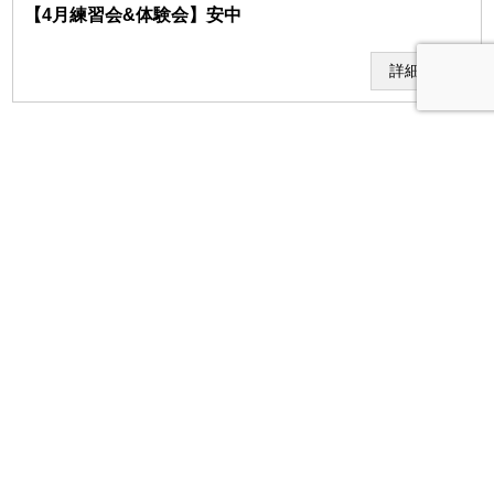
【4月練習会&体験会】安中
詳細
受付中
2026年04月14日 開催
オンライン
当研究所が利用者に対して提供、貸与又は配信するコンテンツ
は、利用者のみが使用することができるものとし、利用者は、コ
練習会
講師：菊地健太
ンテンツを第三者に使用、視聴させず、またコンテンツの複製及
び第三者へのコンテンツの譲渡を行ってはならないものとしま
【エラーの解除実践会】菊地
す。
詳細