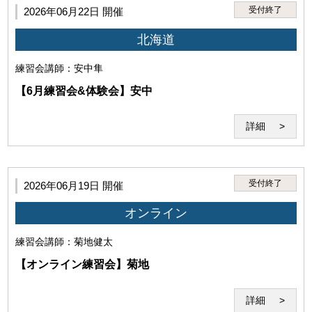
権、特許権、実用新案権、意匠権、商標権、肖像権、プ
受付終了
2026年06月22日 開催
ライバシーを侵害する行為。
北海道
練習会
講師：安中隼
【6月練習会&体験会】安中
詳細
(3)本サービスで得た情報を外部へ伝達・公開する行為
受付終了
2026年06月19日 開催
オンライン
(4)講師の実演・肖像等を録音・録画、撮影する行為
練習会
講師：菊地健太
【オンライン練習会】菊地
詳細