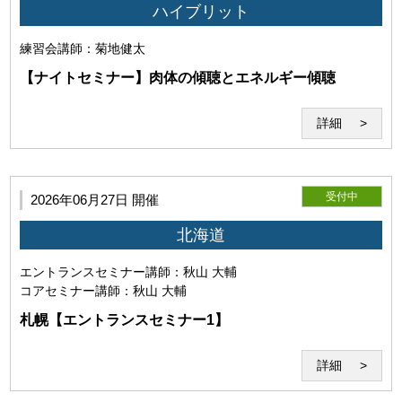
ハイブリット
練習会
講師：菊地健太
【ナイトセミナー】肉体の傾聴とエネルギー傾聴
利用者は事前に自己の責任と費用においてZoomが利用可能
詳細
な機器（パソコン・webカメラ等）を用意し、Zoomの機能等
についての確認・接続テストを行うものとします。また、
Zoomが提示する各規約、ガイドラインを遵守し、正常にセ
ミナーが受講可能な環境を整えるものとします。尚、Zoom
受付中
が提供するサービスに関する質問、問い合わせ等については
2026年06月27日 開催
お答えできません。
北海道
エントランスセミナー
講師：秋山 大輔
コアセミナー
講師：秋山 大輔
札幌【エントランスセミナー1】
(2)Zoomの利用目的
詳細