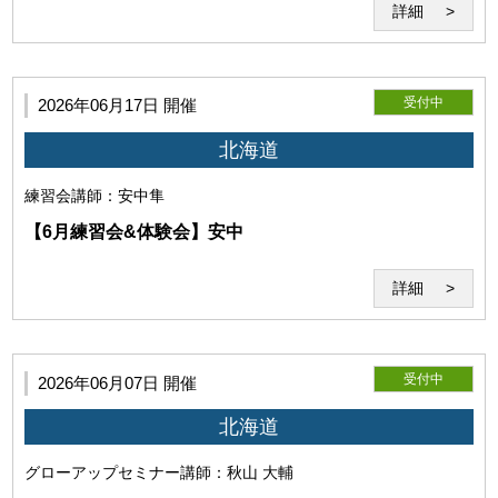
詳細
て、当研究所はその責任を負わないものとします。
受付中
2026年06月17日 開催
北海道
(4)免責事項
練習会
講師：安中隼
【6月練習会&体験会】安中
詳細
当研究所は、本サービス利用時にコンピューターウイルス感
染等によって発生したコンピューター・回線・ソフトウェア
受付中
2026年06月07日 開催
等の損害と、 また本サービスに使用するソフト、配信ファイ
ルにより、セミナー中、セミナー外の使用で発生したいかな
北海道
る損害も賠償する義務を負わないものとします。
グローアップセミナー
講師：秋山 大輔