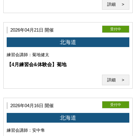
詳細
利用者は、本サービスないし当研究所の運営に対して妨害となる
行為、当研究所を誹謗中傷する行為、その他公序良俗に反する行
為を行わないものとします。
受付中
2026年04月21日 開催
北海道
練習会
講師：菊地健太
【4月練習会&体験会】菊地
詳細
利用者は、当研究所の本サービスの内容をその方法を問わず、公
受付中
2026年04月16日 開催
表しないものとします。
北海道
練習会
講師：安中隼