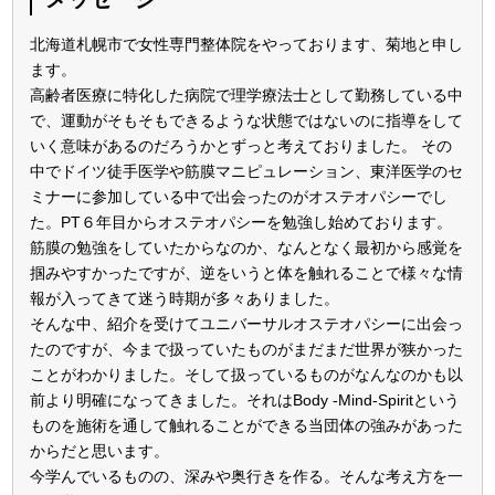
北海道札幌市で女性専門整体院をやっております、菊地と申し
ます。
高齢者医療に特化した病院で理学療法士として勤務している中
で、運動がそもそもできるような状態ではないのに指導をして
いく意味があるのだろうかとずっと考えておりました。 その
中でドイツ徒手医学や筋膜マニピュレーション、東洋医学のセ
ミナーに参加している中で出会ったのがオステオパシーでし
た。PT６年目からオステオパシーを勉強し始めております。
筋膜の勉強をしていたからなのか、なんとなく最初から感覚を
掴みやすかったですが、逆をいうと体を触れることで様々な情
報が入ってきて迷う時期が多々ありました。
そんな中、紹介を受けてユニバーサルオステオパシーに出会っ
たのですが、今まで扱っていたものがまだまだ世界が狭かった
ことがわかりました。そして扱っているものがなんなのかも以
前より明確になってきました。それはBody -Mind-Spiritという
ものを施術を通して触れることができる当団体の強みがあった
からだと思います。
今学んでいるものの、深みや奥行きを作る。そんな考え方を一