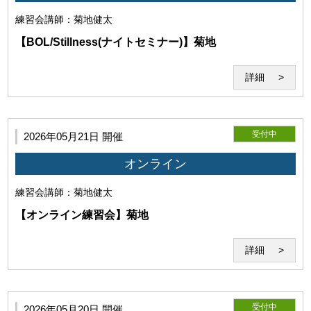
当研究所および関連事業の広報・業績・紹介目的での自由か
練習会
講師：菊地健太
つ無償の利用を非独占的に許諾します。
当研究所が前項の許諾に基づき受講記録を利用する場合、当研究
【BOL/Stillness(ナイトセミナー)】菊地
所は、著作者たる利用者の氏名の表示を省略するとともに、利用
目的に必要な範囲において編集、改変、修正等をすることができ
詳細
るものとし、利用者はこれに異議を唱えないものとします。
受付中
2026年05月21日 開催
オンライン
練習会
講師：菊地健太
【オンライン練習会】菊地
詳細
当研究所は利用者に対して、本サービスの利用に際して、第三者
の著作権、商標権、特許権、肖像権、パブリシティ権その他一切
の権利を侵害しないことを保証します。万一、利用者が第三者の
受付中
2026年05月20日 開催