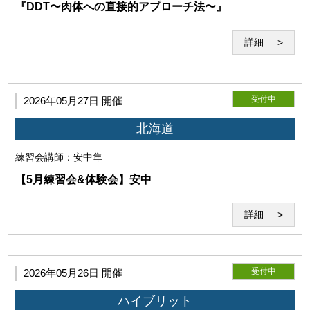
『DDT〜肉体への直接的アプローチ法〜』
詳細
受付中
2026年05月27日 開催
北海道
練習会
講師：安中隼
【5月練習会&体験会】安中
詳細
第7条（著作物の利用）
受付中
2026年05月26日 開催
利用者は当研究所に対して、受講時の画像、動画、音声等の
ハイブリット
著作物（以下「受講記録」という）の全部又は一部につき、