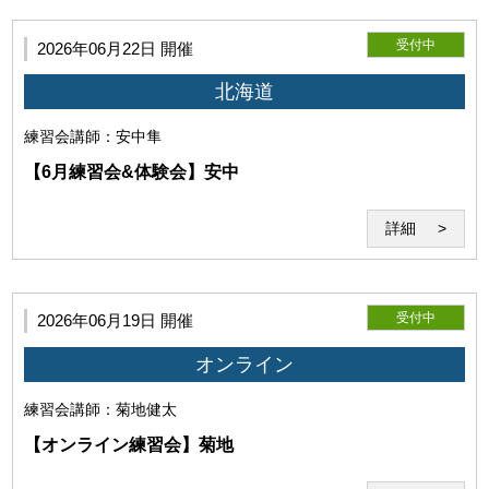
受付中
2026年06月22日 開催
北海道
当研究所と利用者との間でのZoom通信は本サービス目的で
のみ使用するものとします。
練習会
講師：安中隼
【6月練習会&体験会】安中
詳細
(3)利用環境の不具合について
受付中
2026年06月19日 開催
オンライン
練習会
講師：菊地健太
利用者の利用環境に起因し、セミナーの実施が不能となった
【オンライン練習会】菊地
場合、当研究所はその責任を負わないものとします。セミナ
ー開始後に発生したZoomそのものの機能の不具合につい