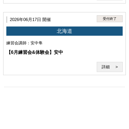
(5)犯罪・違法行為、公序良俗に反する行為
受付終了
2026年06月17日 開催
北海道
練習会
講師：安中隼
(6)本サービスの運営を妨げる行為、セミナー受講に不適
【6月練習会&体験会】安中
当な行為
詳細
(7)セミナー受講中の食事・飲酒や酒気を帯びてのセミナ
ーの受講その他セミナーの妨げとなる行為