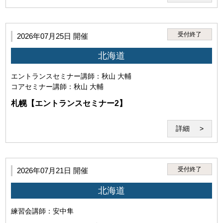
受付終了
2026年07月25日 開催
北海道
・本サービスの受講を希望し、本規約に同意していること。（ご
エントランスセミナー
講師：秋山 大輔
利用いただいた場合には下記の条件すべてにご同意いただいたも
コアセミナー
講師：秋山 大輔
のとさせていただきます。）
札幌【エントランスセミナー2】
詳細
受付終了
2026年07月21日 開催
北海道
練習会
講師：安中隼