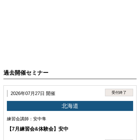
処分とすることがあります。その場合において講義費用の返
金要求をしないこと。
3.利用者は、第1項に違反する行為に起因して、当研究所、講
師または第三者に損害が生じた場合、本サービスの利用停
止、利用資格喪失後であっても、全ての法的責任を負うもの
過去開催セミナー
とします。
受付終了
2026年07月27日 開催
北海道
練習会
講師：安中隼
【7月練習会&体験会】安中