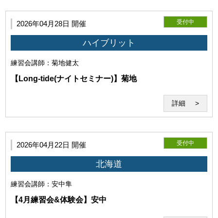
受付中
2026年04月28日 開催
ハイブリット
第8条（遵守義務）
練習会
講師：菊地健太
【Long-tide(ナイトセミナー)】菊地
利用者は、本約款、当研究所の指示や指導を遵守するものと
します。
詳細
受付中
2026年04月22日 開催
北海道
練習会
講師：安中隼
【4月練習会&体験会】安中