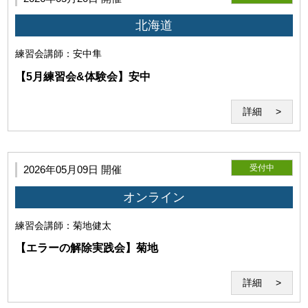
権利を侵害するとして争いが生じた場合、利用者は自らの費用と
責任においてこれを解決するものとします。
北海道
練習会
講師：安中隼
【5月練習会&体験会】安中
詳細
受付中
2026年05月09日 開催
オンライン
練習会
講師：菊地健太
【エラーの解除実践会】菊地
詳細