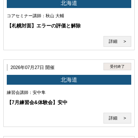
北海道
コアセミナー
講師：秋山 大輔
【札幌対面】エラーの評価と解除
詳細
第3条（本サービスの利用者）
受付終了
2026年07月27日 開催
本サービスを利用するには、以下の全てを満たす必要があり
ます。
北海道
練習会
講師：安中隼
【7月練習会&体験会】安中
詳細