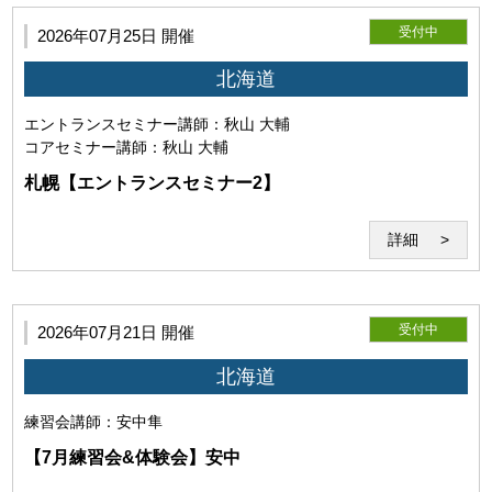
「セミナーシステム」とは、教材及びWeb会議システム
受付中
2026年07月25日 開催
「Zoom」を用いた本サービスのシステムを指すものとしま
北海道
す。 当研究所が必要と判断した場合は、セミナーシステムを
変更することがあります。
エントランスセミナー
講師：秋山 大輔
コアセミナー
講師：秋山 大輔
札幌【エントランスセミナー2】
詳細
受付中
2026年07月21日 開催
北海道
練習会
講師：安中隼
第6条（Zoomの利用）
【7月練習会&体験会】安中
本サービスはWeb会議システム「Zoom」のインターネット