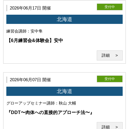
受付中
2026年06月17日 開催
(4)免責事項
北海道
練習会
講師：安中隼
【6月練習会&体験会】安中
詳細
当研究所は、本サービス利用時にコンピューターウイルス感
染等によって発生したコンピューター・回線・ソフトウェア
等の損害と、 また本サービスに使用するソフト、配信ファイ
ルにより、セミナー中、セミナー外の使用で発生したいかな
受付中
2026年06月07日 開催
る損害も賠償する義務を負わないものとします。
北海道
グローアップセミナー
講師：秋山 大輔
『DDT〜肉体への直接的アプローチ法〜』
詳細