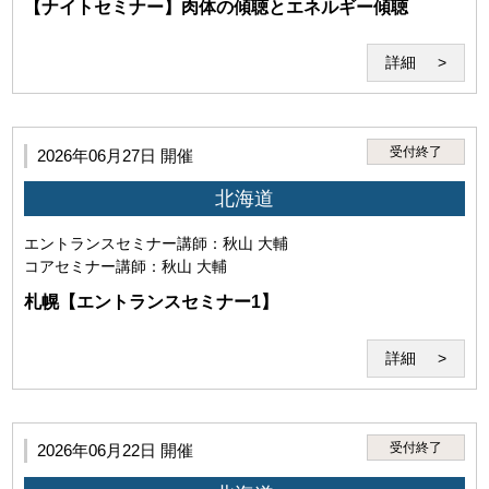
【ナイトセミナー】肉体の傾聴とエネルギー傾聴
詳細
第4条（禁止事項）
1.利用者は、本サービスのセミナー受講その他に際して、以
受付終了
2026年06月27日 開催
下の行為を行ってはなりません。
北海道
(1)本サービスを利用する権利を他者に譲渡し、使用さ
せ、売買し、名義を変更し、質権を設定しまたは担保に
エントランスセミナー
講師：秋山 大輔
供する行為
コアセミナー
講師：秋山 大輔
札幌【エントランスセミナー1】
詳細
(2)当研究所または講師その他第三者の名誉、信用、著作
権、特許権、実用新案権、意匠権、商標権、肖像権、プ
受付終了
2026年06月22日 開催
ライバシーを侵害する行為。