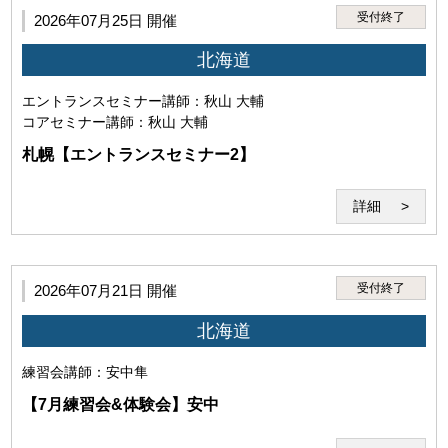
受付終了
2026年07月25日 開催
北海道
・本サービスの受講を希望し、本規約に同意していること。（ご
エントランスセミナー
講師：秋山 大輔
利用いただいた場合には下記の条件すべてにご同意いただいたも
コアセミナー
講師：秋山 大輔
のとさせていただきます。）
札幌【エントランスセミナー2】
詳細
受付終了
2026年07月21日 開催
北海道
練習会
講師：安中隼
・前項の条件を満たした場合においても、本サービスの利用に支
【7月練習会&体験会】安中
障がある、秩序を乱す恐れがあると認められた場合は本サービス
の利用をお断りすることがあります。