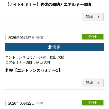
利用者は事前に自己の責任と費用においてZoomが利用可能
【ナイトセミナー】肉体の傾聴とエネルギー傾聴
な機器（パソコン・webカメラ等）を用意し、Zoomの機能等
についての確認・接続テストを行うものとします。また、
詳細
Zoomが提示する各規約、ガイドラインを遵守し、正常にセ
ミナーが受講可能な環境を整えるものとします。尚、Zoom
が提供するサービスに関する質問、問い合わせ等については
お答えできません。
受付中
2026年06月27日 開催
北海道
エントランスセミナー
講師：秋山 大輔
コアセミナー
講師：秋山 大輔
札幌【エントランスセミナー1】
(2)Zoomの利用目的
詳細
受付中
2026年06月22日 開催
当研究所と利用者との間でのZoom通信は本サービス目的で