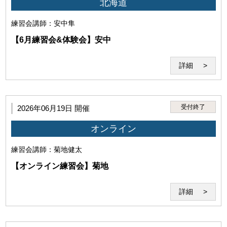
北海道
練習会
講師：安中隼
【6月練習会&体験会】安中
(3)本サービスで得た情報を外部へ伝達・公開する行為
詳細
受付終了
2026年06月19日 開催
オンライン
(4)講師の実演・肖像等を録音・録画、撮影する行為
練習会
講師：菊地健太
【オンライン練習会】菊地
詳細
(5)犯罪・違法行為、公序良俗に反する行為