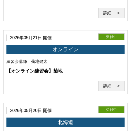
るものとし、利用者はこれに異議を唱えないものとします。
詳細
受付中
2026年05月21日 開催
オンライン
練習会
講師：菊地健太
【オンライン練習会】菊地
当研究所は利用者に対して、本サービスの利用に際して、第三者
詳細
の著作権、商標権、特許権、肖像権、パブリシティ権その他一切
の権利を侵害しないことを保証します。万一、利用者が第三者の
権利を侵害するとして争いが生じた場合、利用者は自らの費用と
責任においてこれを解決するものとします。
受付中
2026年05月20日 開催
北海道