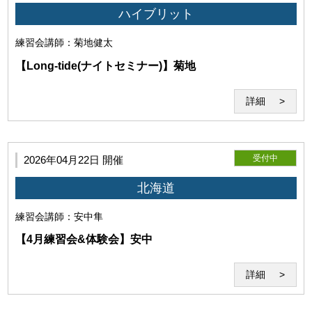
第8条（遵守義務）
ハイブリット
利用者は、本約款、当研究所の指示や指導を遵守するものと
練習会
講師：菊地健太
します。
【Long-tide(ナイトセミナー)】菊地
詳細
受付中
2026年04月22日 開催
北海道
練習会
講師：安中隼
【4月練習会&体験会】安中
利用者は、本サービスないし当研究所の運営に対して妨害となる
行為、当研究所を誹謗中傷する行為、その他公序良俗に反する行
為を行わないものとします。
詳細