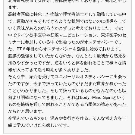
北海道札幌市で女性専門整体院をやっております、菊地と申し
ます。
高齢者医療に特化した病院で理学療法士として勤務している中
で、運動がそもそもできるような状態ではないのに指導をして
いく意味があるのだろうかとずっと考えておりました。 その
中でドイツ徒手医学や筋膜マニピュレーション、東洋医学のセ
ミナーに参加している中で出会ったのがオステオパシーでし
た。PT６年目からオステオパシーを勉強し始めております。
筋膜の勉強をしていたからなのか、なんとなく最初から感覚を
掴みやすかったですが、逆をいうと体を触れることで様々な情
報が入ってきて迷う時期が多々ありました。
そんな中、紹介を受けてユニバーサルオステオパシーに出会っ
たのですが、今まで扱っていたものがまだまだ世界が狭かった
ことがわかりました。そして扱っているものがなんなのかも以
前より明確になってきました。それはBody -Mind-Spiritという
ものを施術を通して触れることができる当団体の強みがあった
からだと思います。
今学んでいるものの、深みや奥行きを作る。そんな考え方を一
緒に学んでいけたら嬉しいです。