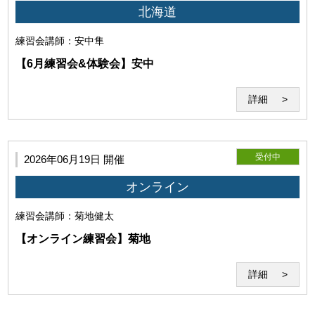
のみ使用するものとします。
北海道
練習会
講師：安中隼
【6月練習会&体験会】安中
詳細
(3)利用環境の不具合について
受付中
2026年06月19日 開催
オンライン
利用者の利用環境に起因し、セミナーの実施が不能となった
練習会
講師：菊地健太
場合、当研究所はその責任を負わないものとします。セミナ
【オンライン練習会】菊地
ー開始後に発生したZoomそのものの機能の不具合につい
て、当研究所はその責任を負わないものとします。
詳細