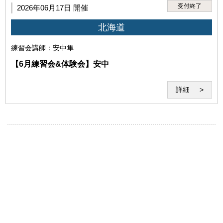
受付終了
2026年06月17日 開催
北海道
練習会
講師：安中隼
(6)本サービスの運営を妨げる行為、セミナー受講に不適
当な行為
【6月練習会&体験会】安中
詳細
(7)セミナー受講中の食事・飲酒や酒気を帯びてのセミナ
ーの受講その他セミナーの妨げとなる行為
(8)講師への個人的な質問、嫌がらせ、暴言、脅迫、誹謗