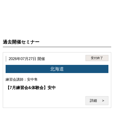
3.利用者は、第1項に違反する行為に起因して、当研究所、講
師または第三者に損害が生じた場合、本サービスの利用停
止、利用資格喪失後であっても、全ての法的責任を負うもの
とします。
過去開催セミナー
受付終了
2026年07月27日 開催
北海道
練習会
講師：安中隼
【7月練習会&体験会】安中
詳細
第5条（セミナーシステム）