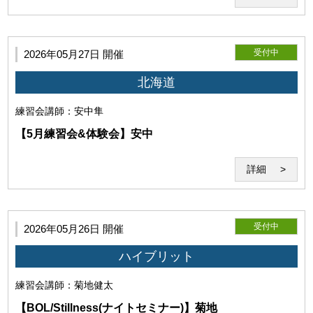
受付中
2026年05月27日 開催
北海道
練習会
講師：安中隼
【5月練習会&体験会】安中
詳細
第7条（著作物の利用）
利用者は当研究所に対して、受講時の画像、動画、音声等の
受付中
著作物（以下「受講記録」という）の全部又は一部につき、
2026年05月26日 開催
当研究所および関連事業の広報・業績・紹介目的での自由か
ハイブリット
つ無償の利用を非独占的に許諾します。
当研究所が前項の許諾に基づき受講記録を利用する場合、当研究
練習会
講師：菊地健太
所は、著作者たる利用者の氏名の表示を省略するとともに、利用
目的に必要な範囲において編集、改変、修正等をすることができ
【BOL/Stillness(ナイトセミナー)】菊地