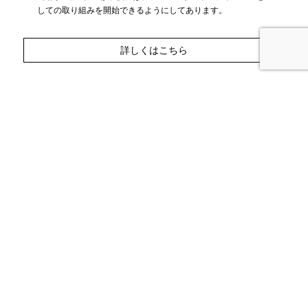
しての取り組みを開始できるようにしてあります。
詳しくはこちら
Voice
受講者の声
PT×オステオパシー
結果が出るようになって業績も上がりまし
た
自信を持って施術できるので目に見える結果が出やす
くなりました。 クライアントの方との信頼関係がより
高まって業績も上がりました。