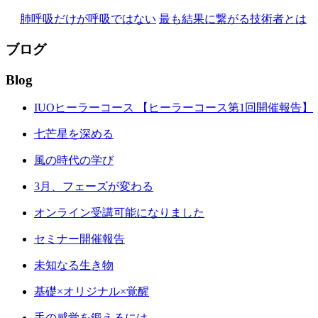
肺呼吸だけが呼吸ではない
最も結果に繋がる技術者とは
ブログ
Blog
IUOヒーラーコース 【ヒーラーコース第1回開催報告】
七芒星を深める
風の時代の学び
3月、フェーズが変わる
オンライン受講可能になりました
セミナー開催報告
未知なる生き物
基礎×オリジナル×覚醒
手の感覚を鍛えるには