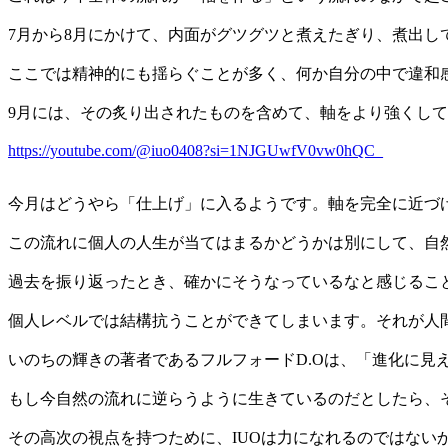
7月から8月にかけて、内面がグツグツと煮えたぎり、煮出し
ここでは精神的にも揺らぐことが多く、何か自分の中で違和
9月には、その炙り出されたものを含めて、軸をより強くし
https://youtube.com/@iuo0408?si=1NJGUwfV0vw0hQC_
今月はどうやら「仕上げ」に入るようです。軸を完全に近づ
この流れに個人の人生が当てはまるかどうかは別にして、自
過去を振り返ったとき、確かにそうなっているなと感じるこ
個人レベルでは結構抗うことができてしまいます。それが人
いのちの輝きの著者であるフルフォードD.Oは、「進化に見
もし今自然の流れに逆らうように生きているのだとしたら、
その高次の視点を持つために、IUOは力になれるのではない